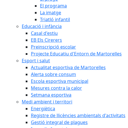
El programa
La imatge
Triatló infantil
Educació i infància
Casal d'estiu
EB Els Cirerers
Preinscripció escolar
Projecte Educatiu d'Entorn de Martorelles
Esport i salut
Actualitat esportiva de Martorelles
Alerta sobre consum
Escola esportiva municipal
Mesures contra la calor
Setmana esportiva
Medi ambient i territori
Energiètica
Registre de llicències ambientals d'activitats
Gestió integral de plagues