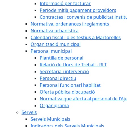
Informació per facturar
Període mitjà pagament proveïdors
Contractes i convenis de publicitat instit
Normativa, ordenances i reglaments
Normativa urbanística
Calendari fiscal i dies festius a Martorelles
Organització municipal
Personal municipal
Plantilla de personal
Relació de Llocs de Treball - RLT
Secretaria i intervenció
Personal directiu
Personal funcionari habilitat
Oferta pública d'ocupació
Normativa que afecta al personal de l'A
Organigrama
Serveis
Serveis Municipals
Indicadors dels Serveis Municipals