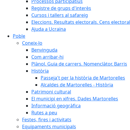
Processos participatius
Registre de grups d'interès
Cursos i tallers al safareig
Eleccions. Resultats electorals. Cens elector
Ajuda a Ucraïna
Poble
Coneix-lo
Benvinguda
Com arribar-hi
Plànol. Guia de carrers. Nomenclàtor. Barris
Història
Passeja't per la història de Martorelles
Alcaldes de Martorelles - Història
Patrimoni cultural
El municipi en xifres. Dades Martorelles
Informació geogràfica
Rutes a peu
Festes, fires i activitats
Equipaments municipals