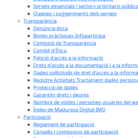
Serveis essencials i sectors prioritaris públi
Queixes i suggeriments dels serveis
Transparència
Denúncia ètica
Bones pràctiques Infoparticipa
Comissió de Transparència
Comitè d'Ètica
Petició d'accés a la informació
Drets d'accés a la documentació i a la inform
Dades sol·licituds de dret d'accés a la inform
Registre Activitats Tractament dades person
Protecció de dades
Garantim drets i deures
Nombre de visites i persones usuàries del w
Índex de Maduresa Digital IMD
Participació
Reglament de participació
Consells i comissions de participació