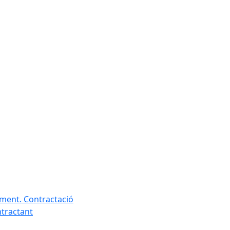
ament. Contractació
ntractant