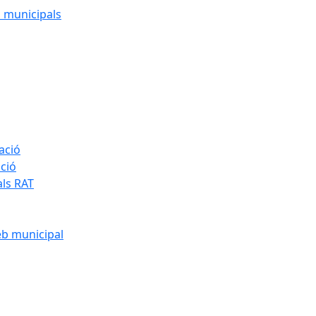
cs municipals
ació
ació
als RAT
eb municipal