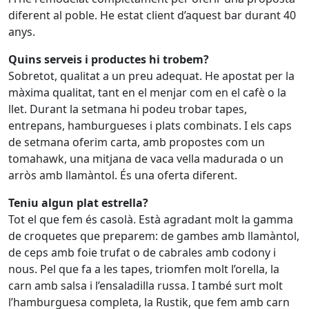
diferent al poble. He estat client d’aquest bar durant 40
anys.
Quins serveis i productes hi trobem?
Sobretot, qualitat a un preu adequat. He apostat per la
màxima qualitat, tant en el menjar com en el cafè o la
llet. Durant la setmana hi podeu trobar tapes,
entrepans, hamburgueses i plats combinats. I els caps
de setmana oferim carta, amb propostes com un
tomahawk, una mitjana de vaca vella madurada o un
arròs amb llamàntol. És una oferta diferent.
Teniu algun plat estrella?
Tot el que fem és casolà. Està agradant molt la gamma
de croquetes que preparem: de gambes amb llamàntol,
de ceps amb foie trufat o de cabrales amb codony i
nous. Pel que fa a les tapes, triomfen molt l’orella, la
carn amb salsa i l’ensaladilla russa. I també surt molt
l’hamburguesa completa, la Rustik, que fem amb carn