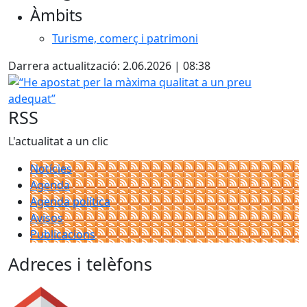
Àmbits
Turisme, comerç i patrimoni
Darrera actualització: 2.06.2026 | 08:38
“He apostat per la màxima qualitat a un preu adequat”
RSS
L'actualitat a un clic
Notícies
Agenda
Agenda política
Avisos
Publicacions
Adreces i telèfons