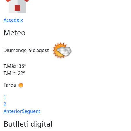
Accedeix
Meteo
Diumenge, 9 d’agost
D
T.Màx: 36°
T
T.Min: 22°
T
Tarda
T
1
2
Anterior
Següent
Butlletí digital