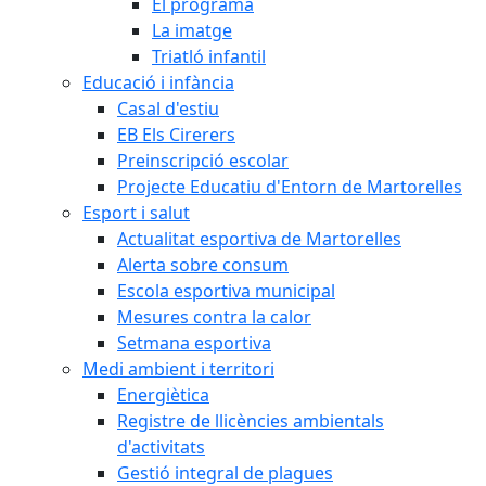
El programa
La imatge
Triatló infantil
Educació i infància
Casal d'estiu
EB Els Cirerers
Preinscripció escolar
Projecte Educatiu d'Entorn de Martorelles
Esport i salut
Actualitat esportiva de Martorelles
Alerta sobre consum
Escola esportiva municipal
Mesures contra la calor
Setmana esportiva
Medi ambient i territori
Energiètica
Registre de llicències ambientals
d'activitats
Gestió integral de plagues