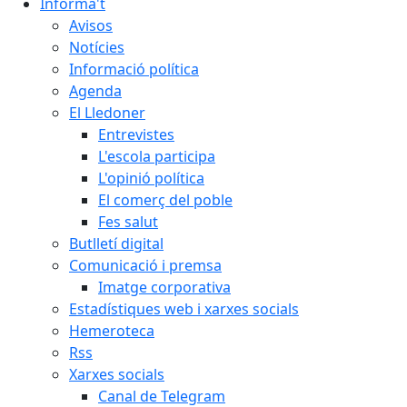
Informa't
Avisos
Notícies
Informació política
Agenda
El Lledoner
Entrevistes
L'escola participa
L'opinió política
El comerç del poble
Fes salut
Butlletí digital
Comunicació i premsa
Imatge corporativa
Estadístiques web i xarxes socials
Hemeroteca
Rss
Xarxes socials
Canal de Telegram