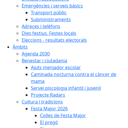
Emergències i serveis bàsics
Transport públic
Subministraments
Adreces i telèfons
Dies festius. Festes locals
Eleccions - resultats electorals
Àmbits
Agenda 2030
Benestar i ciutadania
Ajuts menjador escolar
Caminada nocturna contra el càncer de
mama
Servei piscologia infantil i juvenil
Projecte Radars
Cultura i tradicions
Festa Major 2026
Colles de Festa Major
El pregó