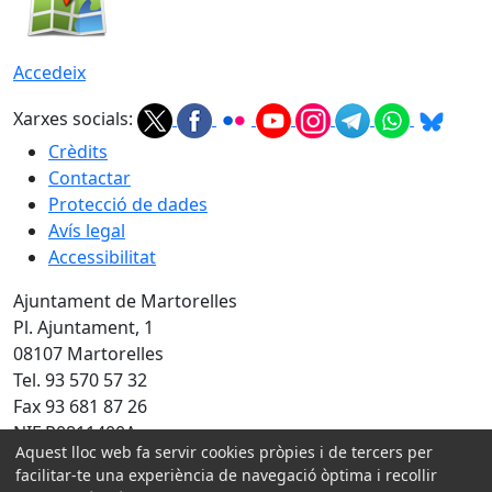
Accedeix
Xarxes socials:
Crèdits
Contactar
Protecció de dades
Avís legal
Accessibilitat
Ajuntament de Martorelles
Pl. Ajuntament, 1
08107 Martorelles
Tel. 93 570 57 32
Fax 93 681 87 26
NIF P0811400A
Aquest lloc web fa servir cookies pròpies i de tercers per
Amb la col·laboració de:
facilitar-te una experiència de navegació òptima i recollir