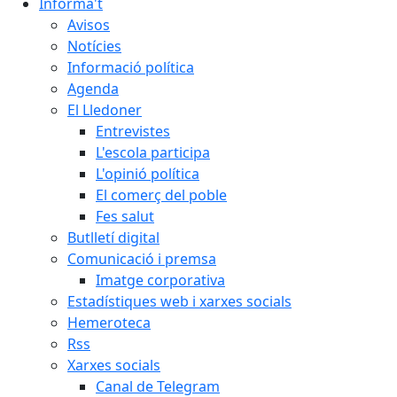
Informa't
Avisos
Notícies
Informació política
Agenda
El Lledoner
Entrevistes
L'escola participa
L'opinió política
El comerç del poble
Fes salut
Butlletí digital
Comunicació i premsa
Imatge corporativa
Estadístiques web i xarxes socials
Hemeroteca
Rss
Xarxes socials
Canal de Telegram