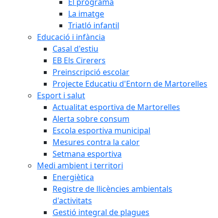
El programa
La imatge
Triatló infantil
Educació i infància
Casal d'estiu
EB Els Cirerers
Preinscripció escolar
Projecte Educatiu d'Entorn de Martorelles
Esport i salut
Actualitat esportiva de Martorelles
Alerta sobre consum
Escola esportiva municipal
Mesures contra la calor
Setmana esportiva
Medi ambient i territori
Energiètica
Registre de llicències ambientals
d'activitats
Gestió integral de plagues