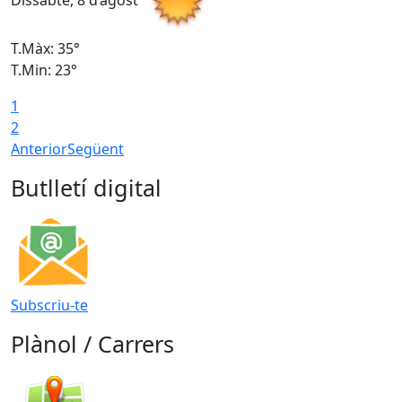
Dissabte, 8 d’agost
D
T.Màx: 35°
T
T.Min: 23°
T
1
2
Anterior
Següent
Butlletí digital
Subscriu-te
Plànol / Carrers