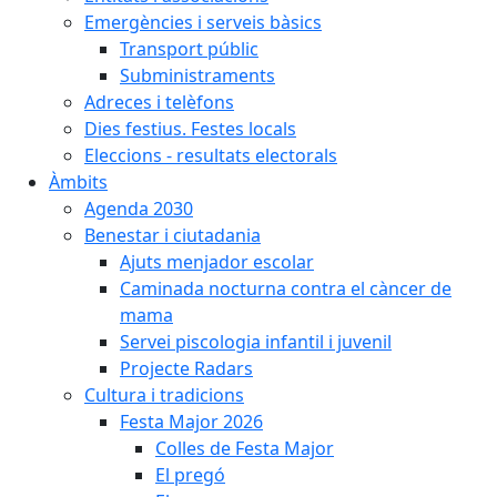
Emergències i serveis bàsics
Transport públic
Subministraments
Adreces i telèfons
Dies festius. Festes locals
Eleccions - resultats electorals
Àmbits
Agenda 2030
Benestar i ciutadania
Ajuts menjador escolar
Caminada nocturna contra el càncer de
mama
Servei piscologia infantil i juvenil
Projecte Radars
Cultura i tradicions
Festa Major 2026
Colles de Festa Major
El pregó