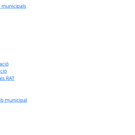
cs municipals
ació
ació
als RAT
eb municipal