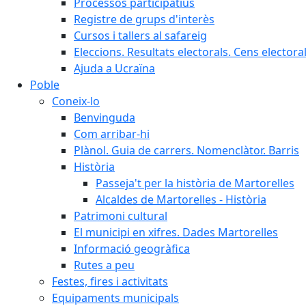
Processos participatius
Registre de grups d'interès
Cursos i tallers al safareig
Eleccions. Resultats electorals. Cens elector
Ajuda a Ucraïna
Poble
Coneix-lo
Benvinguda
Com arribar-hi
Plànol. Guia de carrers. Nomenclàtor. Barris
Història
Passeja't per la història de Martorelles
Alcaldes de Martorelles - Història
Patrimoni cultural
El municipi en xifres. Dades Martorelles
Informació geogràfica
Rutes a peu
Festes, fires i activitats
Equipaments municipals