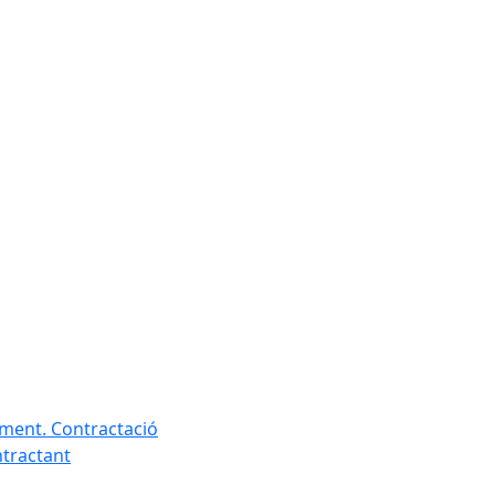
ament. Contractació
ntractant