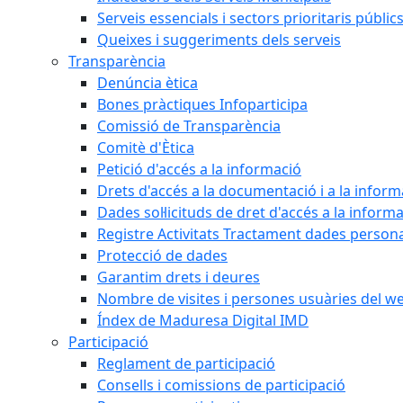
Serveis essencials i sectors prioritaris públi
Queixes i suggeriments dels serveis
Transparència
Denúncia ètica
Bones pràctiques Infoparticipa
Comissió de Transparència
Comitè d'Ètica
Petició d'accés a la informació
Drets d'accés a la documentació i a la inform
Dades sol·licituds de dret d'accés a la inform
Registre Activitats Tractament dades person
Protecció de dades
Garantim drets i deures
Nombre de visites i persones usuàries del w
Índex de Maduresa Digital IMD
Participació
Reglament de participació
Consells i comissions de participació