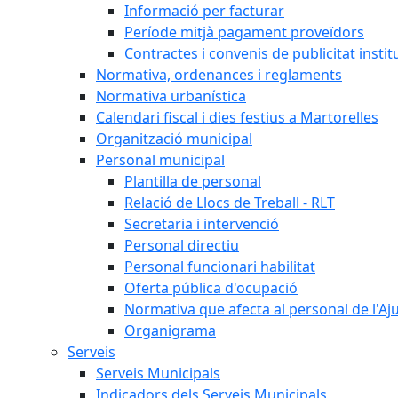
Informació per facturar
Període mitjà pagament proveïdors
Contractes i convenis de publicitat instit
Normativa, ordenances i reglaments
Normativa urbanística
Calendari fiscal i dies festius a Martorelles
Organització municipal
Personal municipal
Plantilla de personal
Relació de Llocs de Treball - RLT
Secretaria i intervenció
Personal directiu
Personal funcionari habilitat
Oferta pública d'ocupació
Normativa que afecta al personal de l'A
Organigrama
Serveis
Serveis Municipals
Indicadors dels Serveis Municipals