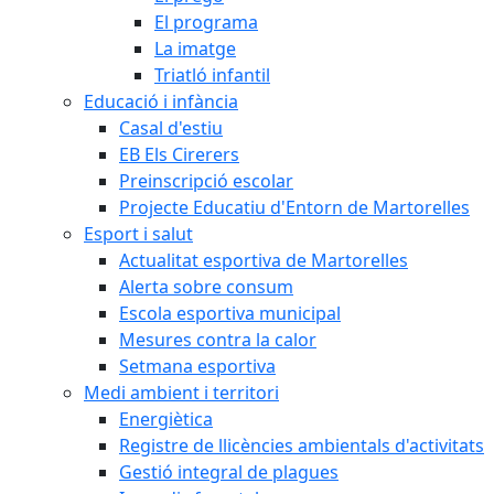
El programa
La imatge
Triatló infantil
Educació i infància
Casal d'estiu
EB Els Cirerers
Preinscripció escolar
Projecte Educatiu d'Entorn de Martorelles
Esport i salut
Actualitat esportiva de Martorelles
Alerta sobre consum
Escola esportiva municipal
Mesures contra la calor
Setmana esportiva
Medi ambient i territori
Energiètica
Registre de llicències ambientals d'activitats
Gestió integral de plagues