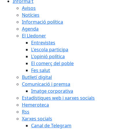
Informa't
Avisos
Notícies
Informació política
Agenda
El Lledoner
Entrevistes
L'escola participa
L'opinió política
El comerç del poble
Fes salut
Butlletí digital
Comunicació i premsa
Imatge corporativa
Estadístiques web i xarxes socials
Hemeroteca
Rss
Xarxes socials
Canal de Telegram