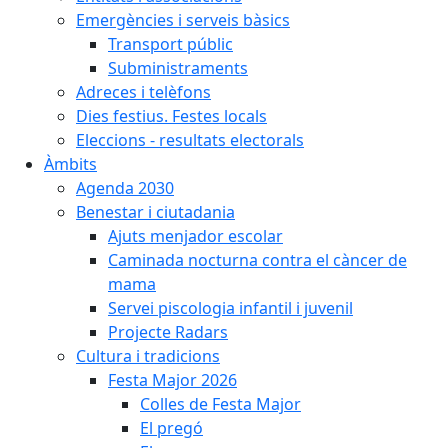
Emergències i serveis bàsics
Transport públic
Subministraments
Adreces i telèfons
Dies festius. Festes locals
Eleccions - resultats electorals
Àmbits
Agenda 2030
Benestar i ciutadania
Ajuts menjador escolar
Caminada nocturna contra el càncer de
mama
Servei piscologia infantil i juvenil
Projecte Radars
Cultura i tradicions
Festa Major 2026
Colles de Festa Major
El pregó