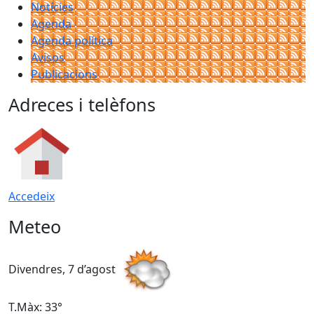
Notícies
Agenda
Agenda política
Avisos
Publicacions
Adreces i telèfons
Accedeix
Meteo
Divendres, 7 d’agost
D
T.Màx: 33°
T