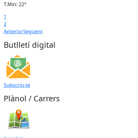
T.Min: 22°
T
1
2
Anterior
Següent
Butlletí digital
Subscriu-te
Plànol / Carrers