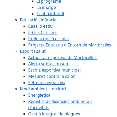
El programa
La imatge
Triatló infantil
Educació i infància
Casal d'estiu
EB Els Cirerers
Preinscripció escolar
Projecte Educatiu d'Entorn de Martorelles
Esport i salut
Actualitat esportiva de Martorelles
Alerta sobre consum
Escola esportiva municipal
Mesures contra la calor
Setmana esportiva
Medi ambient i territori
Energiètica
Registre de llicències ambientals
d'activitats
Gestió integral de plagues