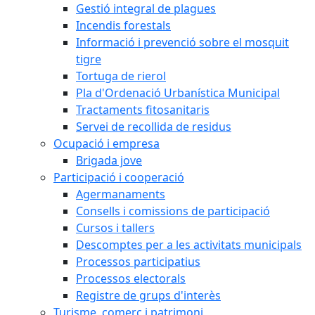
Gestió integral de plagues
Incendis forestals
Informació i prevenció sobre el mosquit
tigre
Tortuga de rierol
Pla d'Ordenació Urbanística Municipal
Tractaments fitosanitaris
Servei de recollida de residus
Ocupació i empresa
Brigada jove
Participació i cooperació
Agermanaments
Consells i comissions de participació
Cursos i tallers
Descomptes per a les activitats municipals
Processos participatius
Processos electorals
Registre de grups d'interès
Turisme, comerç i patrimoni