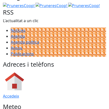
PruneresCoop!
PruneresCoop!
PruneresCoop!
RSS
L'actualitat a un clic
Notícies
Agenda
Agenda política
Avisos
Publicacions
Adreces i telèfons
Accedeix
Meteo