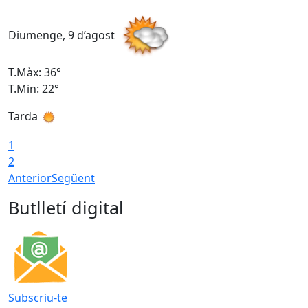
Diumenge, 9 d’agost
D
T.Màx: 36°
T
T.Min: 22°
T
Tarda
T
1
2
Anterior
Següent
Butlletí digital
Subscriu-te