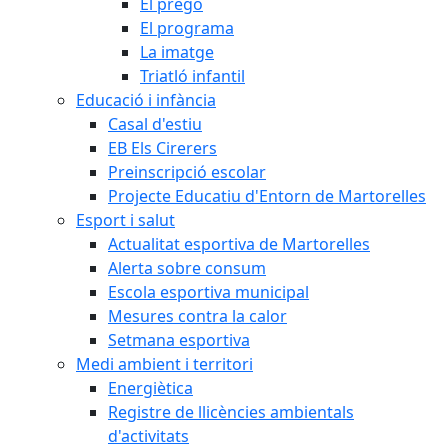
El pregó
El programa
La imatge
Triatló infantil
Educació i infància
Casal d'estiu
EB Els Cirerers
Preinscripció escolar
Projecte Educatiu d'Entorn de Martorelles
Esport i salut
Actualitat esportiva de Martorelles
Alerta sobre consum
Escola esportiva municipal
Mesures contra la calor
Setmana esportiva
Medi ambient i territori
Energiètica
Registre de llicències ambientals
d'activitats