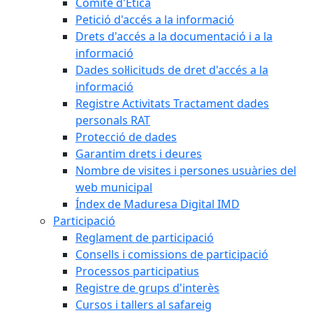
Comitè d'Ètica
Petició d'accés a la informació
Drets d'accés a la documentació i a la
informació
Dades sol·licituds de dret d'accés a la
informació
Registre Activitats Tractament dades
personals RAT
Protecció de dades
Garantim drets i deures
Nombre de visites i persones usuàries del
web municipal
Índex de Maduresa Digital IMD
Participació
Reglament de participació
Consells i comissions de participació
Processos participatius
Registre de grups d'interès
Cursos i tallers al safareig