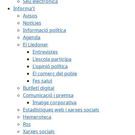
Seu electrònica
Informa't
Avisos
Notícies
Informació política
Agenda
El Lledoner
Entrevistes
L'escola participa
L'opinió política
El comerç del poble
Fes salut
Butlletí digital
Comunicació i premsa
Imatge corporativa
Estadístiques web i xarxes socials
Hemeroteca
Rss
Xarxes socials