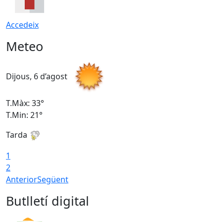
Accedeix
Meteo
Dijous, 6 d’agost
D
T.Màx: 33°
T
T.Min: 21°
T
Tarda
T
1
2
Anterior
Següent
Butlletí digital