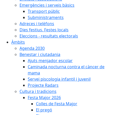
Emergències i serveis bàsics
Transport públic
Subministraments
Adreces i telèfons
Dies festius. Festes locals
Eleccions - resultats electorals
Àmbits
Agenda 2030
Benestar i ciutadania
Ajuts menjador escolar
Caminada nocturna contra el càncer de
mama
Servei piscologia infantil i juvenil
Projecte Radars
Cultura i tradicions
Festa Major 2026
Colles de Festa Major
El pregó