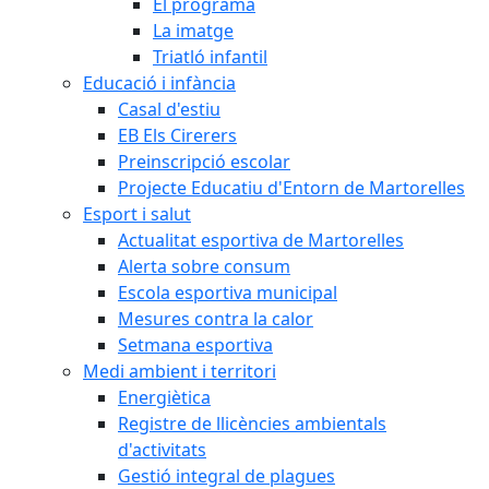
El programa
La imatge
Triatló infantil
Educació i infància
Casal d'estiu
EB Els Cirerers
Preinscripció escolar
Projecte Educatiu d'Entorn de Martorelles
Esport i salut
Actualitat esportiva de Martorelles
Alerta sobre consum
Escola esportiva municipal
Mesures contra la calor
Setmana esportiva
Medi ambient i territori
Energiètica
Registre de llicències ambientals
d'activitats
Gestió integral de plagues