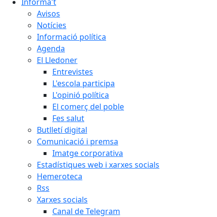
Informa't
Avisos
Notícies
Informació política
Agenda
El Lledoner
Entrevistes
L'escola participa
L'opinió política
El comerç del poble
Fes salut
Butlletí digital
Comunicació i premsa
Imatge corporativa
Estadístiques web i xarxes socials
Hemeroteca
Rss
Xarxes socials
Canal de Telegram