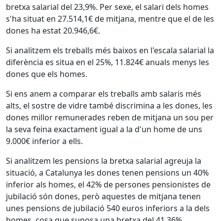
bretxa salarial del 23,9%. Per sexe, el salari dels homes
s'ha situat en 27.514,1€ de mitjana, mentre que el de les
dones ha estat 20.946,6€.
Si analitzem els treballs més baixos en l'escala salarial la
diferència es situa en el 25%, 11.824€ anuals menys les
dones que els homes.
Si ens anem a comparar els treballs amb salaris més
alts, el sostre de vidre també discrimina a les dones, les
dones millor remunerades reben de mitjana un sou per
la seva feina exactament igual a la d'un home de uns
9.000€ inferior a ells.
Si analitzem les pensions la bretxa salarial agreuja la
situació, a Catalunya les dones tenen pensions un 40%
inferior als homes, el 42% de persones pensionistes de
jubilació són dones, però aquestes de mitjana tenen
unes pensions de jubilació 540 euros inferiors a la dels
homes, cosa que suposa una bretxa del 41,36%.