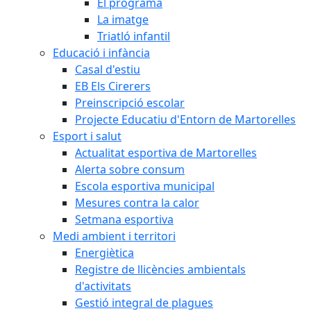
El programa
La imatge
Triatló infantil
Educació i infància
Casal d'estiu
EB Els Cirerers
Preinscripció escolar
Projecte Educatiu d'Entorn de Martorelles
Esport i salut
Actualitat esportiva de Martorelles
Alerta sobre consum
Escola esportiva municipal
Mesures contra la calor
Setmana esportiva
Medi ambient i territori
Energiètica
Registre de llicències ambientals
d'activitats
Gestió integral de plagues