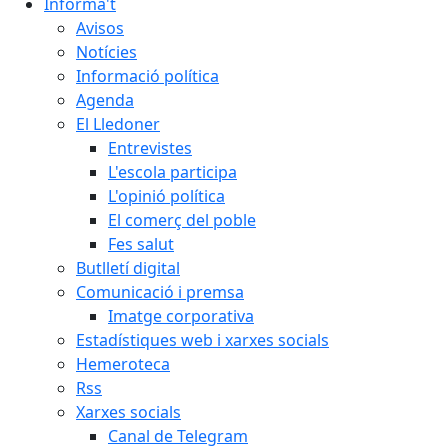
Informa't
Avisos
Notícies
Informació política
Agenda
El Lledoner
Entrevistes
L'escola participa
L'opinió política
El comerç del poble
Fes salut
Butlletí digital
Comunicació i premsa
Imatge corporativa
Estadístiques web i xarxes socials
Hemeroteca
Rss
Xarxes socials
Canal de Telegram