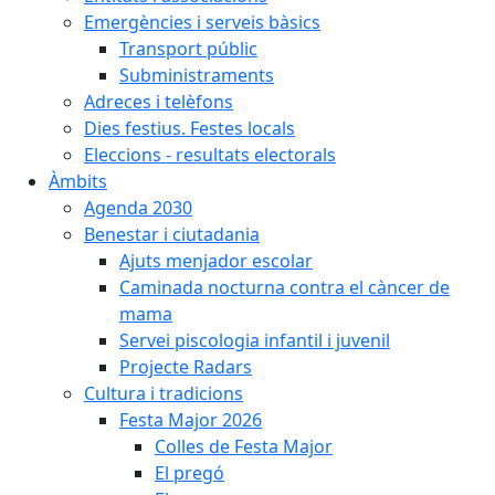
Emergències i serveis bàsics
Transport públic
Subministraments
Adreces i telèfons
Dies festius. Festes locals
Eleccions - resultats electorals
Àmbits
Agenda 2030
Benestar i ciutadania
Ajuts menjador escolar
Caminada nocturna contra el càncer de
mama
Servei piscologia infantil i juvenil
Projecte Radars
Cultura i tradicions
Festa Major 2026
Colles de Festa Major
El pregó