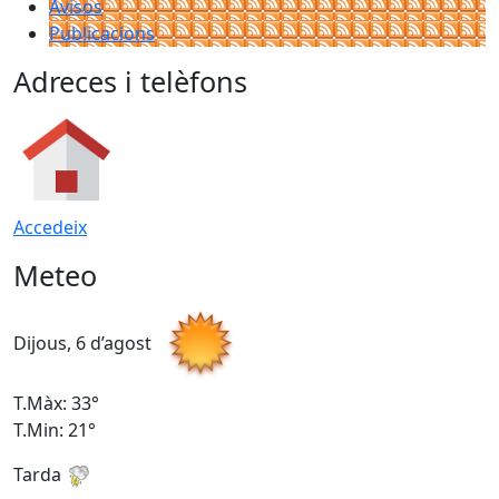
Avisos
Publicacions
Adreces i telèfons
Accedeix
Meteo
Dijous, 6 d’agost
D
T.Màx: 33°
T
T.Min: 21°
T
Tarda
T