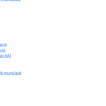
ació
ació
als RAT
eb municipal