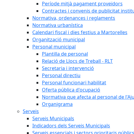
Període mitjà pagament proveïdors
Contractes i convenis de publicitat instit
Normativa, ordenances i reglaments
Normativa urbanística
Calendari fiscal i dies festius a Martorelles
Organització municipal
Personal municipal
Plantilla de personal
Relació de Llocs de Treball - RLT
Secretaria i intervenció
Personal directiu
Personal funcionari habilitat
Oferta pública d'ocupació
Normativa que afecta al personal de l'A
Organigrama
Serveis
Serveis Municipals
Indicadors dels Serveis Municipals
Serveis essencials i sectors prioritaris públi