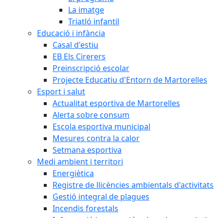
La imatge
Triatló infantil
Educació i infància
Casal d'estiu
EB Els Cirerers
Preinscripció escolar
Projecte Educatiu d'Entorn de Martorelles
Esport i salut
Actualitat esportiva de Martorelles
Alerta sobre consum
Escola esportiva municipal
Mesures contra la calor
Setmana esportiva
Medi ambient i territori
Energiètica
Registre de llicències ambientals d'activitats
Gestió integral de plagues
Incendis forestals