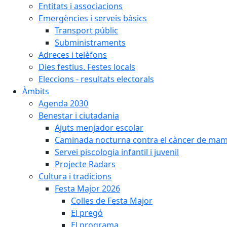
Entitats i associacions
Emergències i serveis bàsics
Transport públic
Subministraments
Adreces i telèfons
Dies festius. Festes locals
Eleccions - resultats electorals
Àmbits
Agenda 2030
Benestar i ciutadania
Ajuts menjador escolar
Caminada nocturna contra el càncer de ma
Servei piscologia infantil i juvenil
Projecte Radars
Cultura i tradicions
Festa Major 2026
Colles de Festa Major
El pregó
El programa