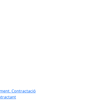
ament. Contractació
ntractant