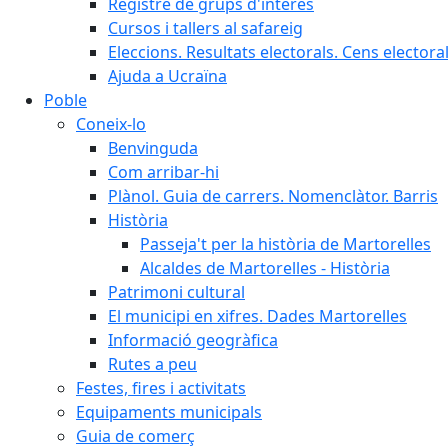
Registre de grups d'interès
Cursos i tallers al safareig
Eleccions. Resultats electorals. Cens elector
Ajuda a Ucraïna
Poble
Coneix-lo
Benvinguda
Com arribar-hi
Plànol. Guia de carrers. Nomenclàtor. Barris
Història
Passeja't per la història de Martorelles
Alcaldes de Martorelles - Història
Patrimoni cultural
El municipi en xifres. Dades Martorelles
Informació geogràfica
Rutes a peu
Festes, fires i activitats
Equipaments municipals
Guia de comerç