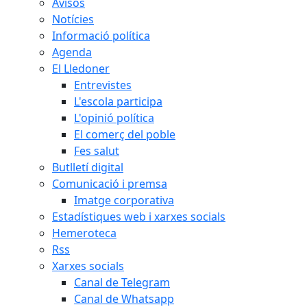
Avisos
Notícies
Informació política
Agenda
El Lledoner
Entrevistes
L'escola participa
L'opinió política
El comerç del poble
Fes salut
Butlletí digital
Comunicació i premsa
Imatge corporativa
Estadístiques web i xarxes socials
Hemeroteca
Rss
Xarxes socials
Canal de Telegram
Canal de Whatsapp