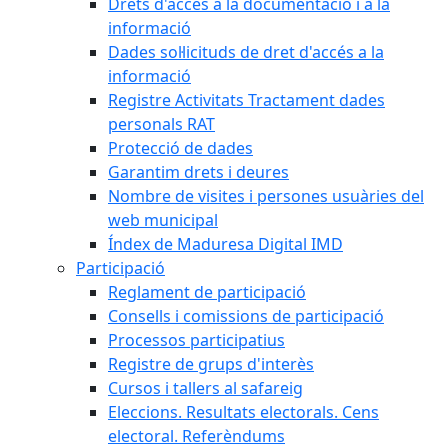
Drets d'accés a la documentació i a la
informació
Dades sol·licituds de dret d'accés a la
informació
Registre Activitats Tractament dades
personals RAT
Protecció de dades
Garantim drets i deures
Nombre de visites i persones usuàries del
web municipal
Índex de Maduresa Digital IMD
Participació
Reglament de participació
Consells i comissions de participació
Processos participatius
Registre de grups d'interès
Cursos i tallers al safareig
Eleccions. Resultats electorals. Cens
electoral. Referèndums