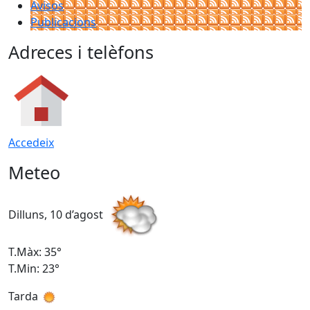
Avisos
Publicacions
Adreces i telèfons
Accedeix
Meteo
Dilluns, 10 d’agost
D
T.Màx: 35°
T
T.Min: 23°
T
Tarda
T