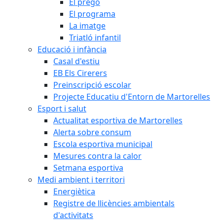
El pregó
El programa
La imatge
Triatló infantil
Educació i infància
Casal d'estiu
EB Els Cirerers
Preinscripció escolar
Projecte Educatiu d'Entorn de Martorelles
Esport i salut
Actualitat esportiva de Martorelles
Alerta sobre consum
Escola esportiva municipal
Mesures contra la calor
Setmana esportiva
Medi ambient i territori
Energiètica
Registre de llicències ambientals
d'activitats