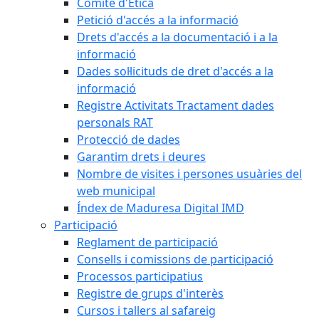
Comitè d'Ètica
Petició d'accés a la informació
Drets d'accés a la documentació i a la
informació
Dades sol·licituds de dret d'accés a la
informació
Registre Activitats Tractament dades
personals RAT
Protecció de dades
Garantim drets i deures
Nombre de visites i persones usuàries del
web municipal
Índex de Maduresa Digital IMD
Participació
Reglament de participació
Consells i comissions de participació
Processos participatius
Registre de grups d'interès
Cursos i tallers al safareig