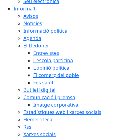
Seu electrònica
Informa't
Avisos
Notícies
Informació política
Agenda
El Lledoner
Entrevistes
L'escola participa
L'opinió política
El comerç del poble
Fes salut
Butlletí digital
Comunicació i premsa
Imatge corporativa
Estadístiques web i xarxes socials
Hemeroteca
Rss
Xarxes socials