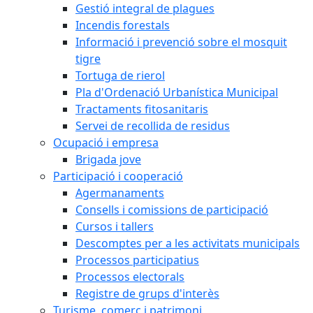
Gestió integral de plagues
Incendis forestals
Informació i prevenció sobre el mosquit
tigre
Tortuga de rierol
Pla d'Ordenació Urbanística Municipal
Tractaments fitosanitaris
Servei de recollida de residus
Ocupació i empresa
Brigada jove
Participació i cooperació
Agermanaments
Consells i comissions de participació
Cursos i tallers
Descomptes per a les activitats municipals
Processos participatius
Processos electorals
Registre de grups d'interès
Turisme, comerç i patrimoni