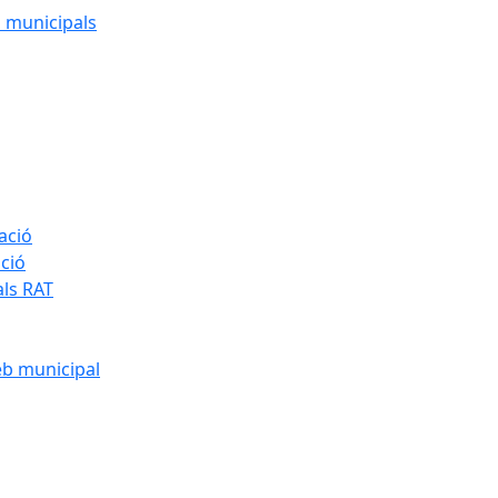
cs municipals
ació
ació
als RAT
eb municipal