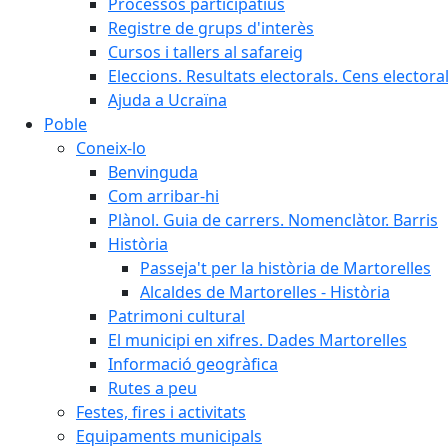
Processos participatius
Registre de grups d'interès
Cursos i tallers al safareig
Eleccions. Resultats electorals. Cens elector
Ajuda a Ucraïna
Poble
Coneix-lo
Benvinguda
Com arribar-hi
Plànol. Guia de carrers. Nomenclàtor. Barris
Història
Passeja't per la història de Martorelles
Alcaldes de Martorelles - Història
Patrimoni cultural
El municipi en xifres. Dades Martorelles
Informació geogràfica
Rutes a peu
Festes, fires i activitats
Equipaments municipals