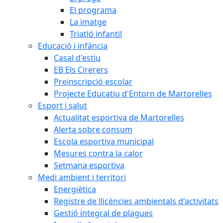
El programa
La imatge
Triatló infantil
Educació i infància
Casal d'estiu
EB Els Cirerers
Preinscripció escolar
Projecte Educatiu d'Entorn de Martorelles
Esport i salut
Actualitat esportiva de Martorelles
Alerta sobre consum
Escola esportiva municipal
Mesures contra la calor
Setmana esportiva
Medi ambient i territori
Energiètica
Registre de llicències ambientals d'activitats
Gestió integral de plagues