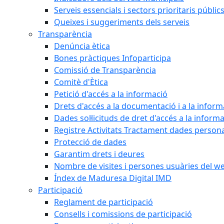
Serveis essencials i sectors prioritaris públi
Queixes i suggeriments dels serveis
Transparència
Denúncia ètica
Bones pràctiques Infoparticipa
Comissió de Transparència
Comitè d'Ètica
Petició d'accés a la informació
Drets d'accés a la documentació i a la inform
Dades sol·licituds de dret d'accés a la inform
Registre Activitats Tractament dades person
Protecció de dades
Garantim drets i deures
Nombre de visites i persones usuàries del w
Índex de Maduresa Digital IMD
Participació
Reglament de participació
Consells i comissions de participació