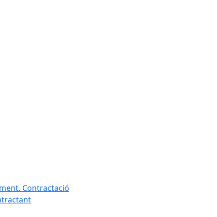
ament. Contractació
ntractant