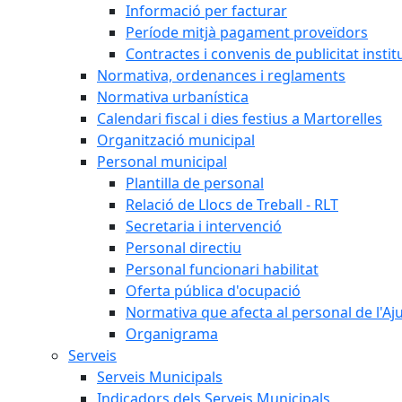
Informació per facturar
Període mitjà pagament proveïdors
Contractes i convenis de publicitat instit
Normativa, ordenances i reglaments
Normativa urbanística
Calendari fiscal i dies festius a Martorelles
Organització municipal
Personal municipal
Plantilla de personal
Relació de Llocs de Treball - RLT
Secretaria i intervenció
Personal directiu
Personal funcionari habilitat
Oferta pública d'ocupació
Normativa que afecta al personal de l'A
Organigrama
Serveis
Serveis Municipals
Indicadors dels Serveis Municipals