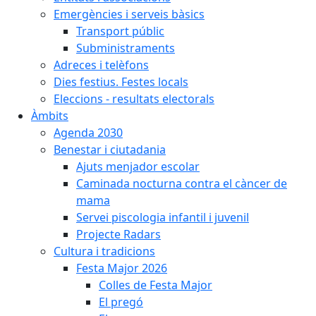
Emergències i serveis bàsics
Transport públic
Subministraments
Adreces i telèfons
Dies festius. Festes locals
Eleccions - resultats electorals
Àmbits
Agenda 2030
Benestar i ciutadania
Ajuts menjador escolar
Caminada nocturna contra el càncer de
mama
Servei piscologia infantil i juvenil
Projecte Radars
Cultura i tradicions
Festa Major 2026
Colles de Festa Major
El pregó