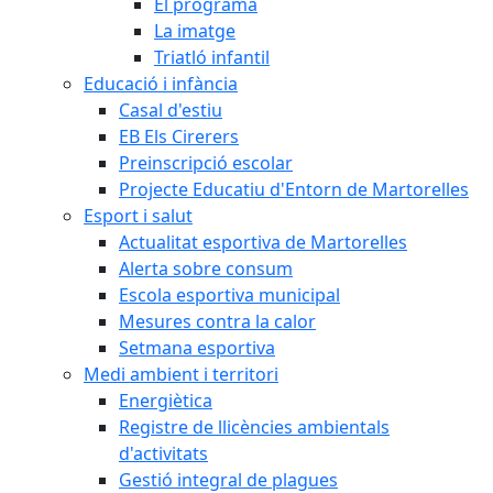
El programa
La imatge
Triatló infantil
Educació i infància
Casal d'estiu
EB Els Cirerers
Preinscripció escolar
Projecte Educatiu d'Entorn de Martorelles
Esport i salut
Actualitat esportiva de Martorelles
Alerta sobre consum
Escola esportiva municipal
Mesures contra la calor
Setmana esportiva
Medi ambient i territori
Energiètica
Registre de llicències ambientals
d'activitats
Gestió integral de plagues