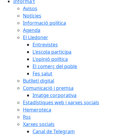
Informa't
Avisos
Notícies
Informació política
Agenda
El Lledoner
Entrevistes
L'escola participa
L'opinió política
El comerç del poble
Fes salut
Butlletí digital
Comunicació i premsa
Imatge corporativa
Estadístiques web i xarxes socials
Hemeroteca
Rss
Xarxes socials
Canal de Telegram