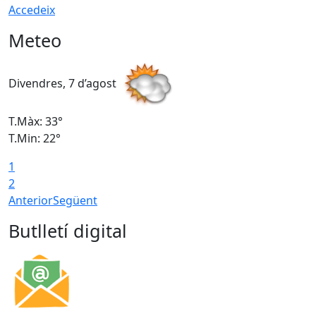
Accedeix
Meteo
Divendres, 7 d’agost
D
T.Màx: 33°
T
T.Min: 22°
T
1
2
Anterior
Següent
Butlletí digital