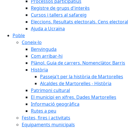
Processos participatius
Registre de grups d'interès
Cursos i tallers al safareig
Eleccions. Resultats electorals. Cens elector
Ajuda a Ucraïna
Poble
Coneix-lo
Benvinguda
Com arribar-hi
Plànol. Guia de carrers. Nomenclàtor. Barris
Història
Passeja't per la història de Martorelles
Alcaldes de Martorelles - Història
Patrimoni cultural
El municipi en xifres. Dades Martorelles
Informació geogràfica
Rutes a peu
Festes, fires i activitats
Equipaments municipals