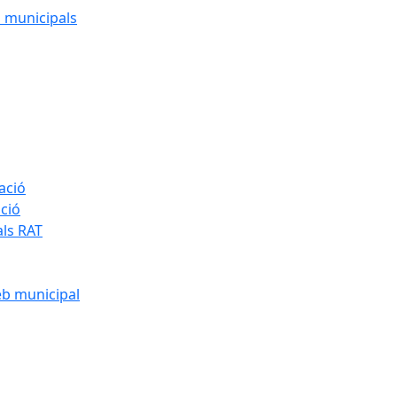
cs municipals
ació
ació
als RAT
eb municipal