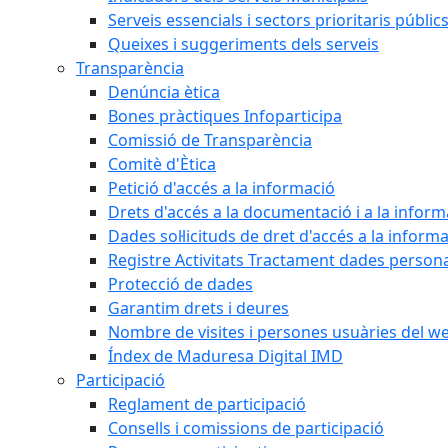
Serveis essencials i sectors prioritaris públi
Queixes i suggeriments dels serveis
Transparència
Denúncia ètica
Bones pràctiques Infoparticipa
Comissió de Transparència
Comitè d'Ètica
Petició d'accés a la informació
Drets d'accés a la documentació i a la inform
Dades sol·licituds de dret d'accés a la inform
Registre Activitats Tractament dades person
Protecció de dades
Garantim drets i deures
Nombre de visites i persones usuàries del w
Índex de Maduresa Digital IMD
Participació
Reglament de participació
Consells i comissions de participació