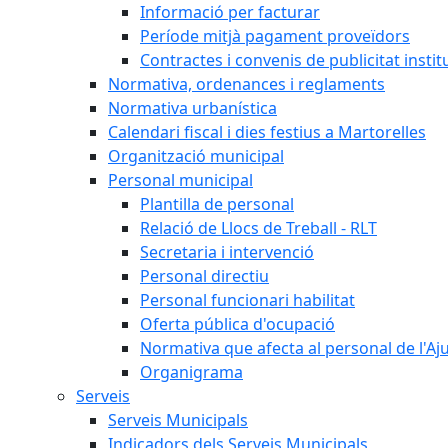
Informació per facturar
Període mitjà pagament proveïdors
Contractes i convenis de publicitat instit
Normativa, ordenances i reglaments
Normativa urbanística
Calendari fiscal i dies festius a Martorelles
Organització municipal
Personal municipal
Plantilla de personal
Relació de Llocs de Treball - RLT
Secretaria i intervenció
Personal directiu
Personal funcionari habilitat
Oferta pública d'ocupació
Normativa que afecta al personal de l'A
Organigrama
Serveis
Serveis Municipals
Indicadors dels Serveis Municipals