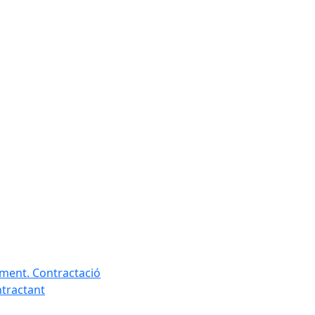
ament. Contractació
ntractant