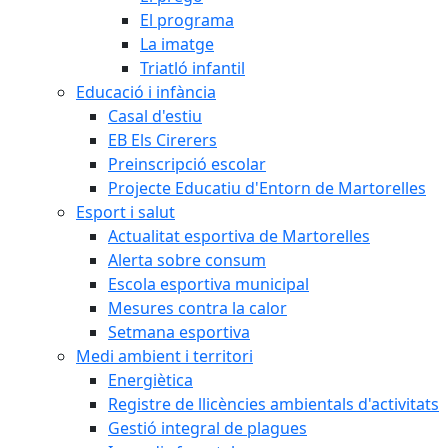
El programa
La imatge
Triatló infantil
Educació i infància
Casal d'estiu
EB Els Cirerers
Preinscripció escolar
Projecte Educatiu d'Entorn de Martorelles
Esport i salut
Actualitat esportiva de Martorelles
Alerta sobre consum
Escola esportiva municipal
Mesures contra la calor
Setmana esportiva
Medi ambient i territori
Energiètica
Registre de llicències ambientals d'activitats
Gestió integral de plagues