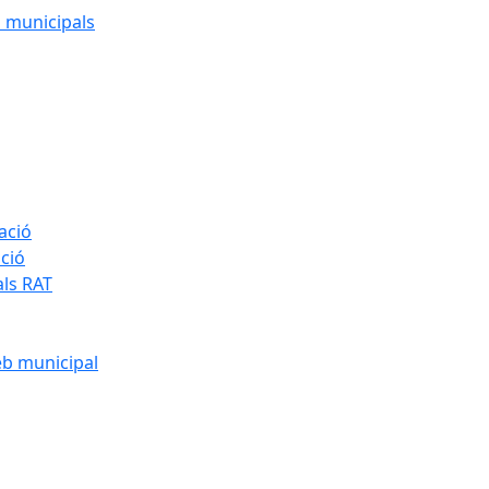
cs municipals
ació
ació
als RAT
eb municipal