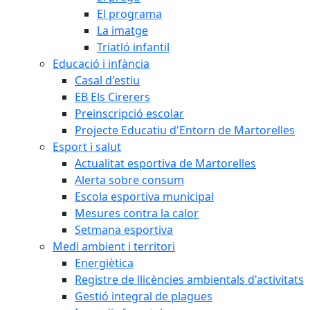
El programa
La imatge
Triatló infantil
Educació i infància
Casal d'estiu
EB Els Cirerers
Preinscripció escolar
Projecte Educatiu d'Entorn de Martorelles
Esport i salut
Actualitat esportiva de Martorelles
Alerta sobre consum
Escola esportiva municipal
Mesures contra la calor
Setmana esportiva
Medi ambient i territori
Energiètica
Registre de llicències ambientals d'activitats
Gestió integral de plagues