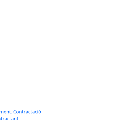
ament. Contractació
ntractant