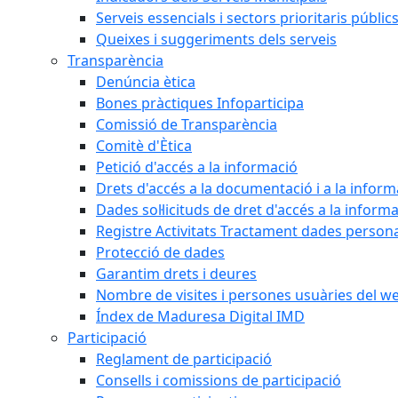
Serveis essencials i sectors prioritaris públi
Queixes i suggeriments dels serveis
Transparència
Denúncia ètica
Bones pràctiques Infoparticipa
Comissió de Transparència
Comitè d'Ètica
Petició d'accés a la informació
Drets d'accés a la documentació i a la inform
Dades sol·licituds de dret d'accés a la inform
Registre Activitats Tractament dades person
Protecció de dades
Garantim drets i deures
Nombre de visites i persones usuàries del w
Índex de Maduresa Digital IMD
Participació
Reglament de participació
Consells i comissions de participació