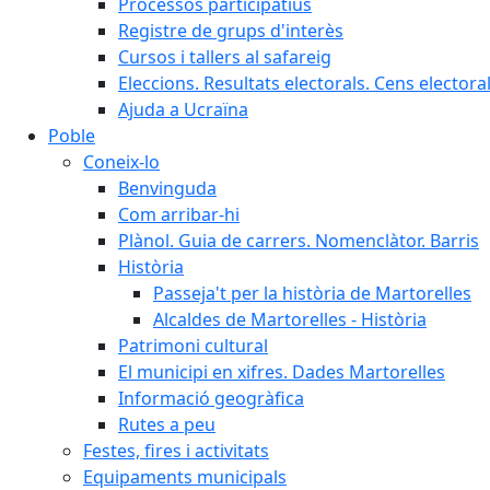
Processos participatius
Registre de grups d'interès
Cursos i tallers al safareig
Eleccions. Resultats electorals. Cens elector
Ajuda a Ucraïna
Poble
Coneix-lo
Benvinguda
Com arribar-hi
Plànol. Guia de carrers. Nomenclàtor. Barris
Història
Passeja't per la història de Martorelles
Alcaldes de Martorelles - Història
Patrimoni cultural
El municipi en xifres. Dades Martorelles
Informació geogràfica
Rutes a peu
Festes, fires i activitats
Equipaments municipals