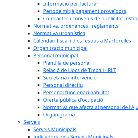
Informació per facturar
Període mitjà pagament proveïdors
Contractes i convenis de publicitat instit
Normativa, ordenances i reglaments
Normativa urbanística
Calendari fiscal i dies festius a Martorelles
Organització municipal
Personal municipal
Plantilla de personal
Relació de Llocs de Treball - RLT
Secretaria i intervenció
Personal directiu
Personal funcionari habilitat
Oferta pública d'ocupació
Normativa que afecta al personal de l'A
Organigrama
Serveis
Serveis Municipals
Indicadors dels Serveis Municipals