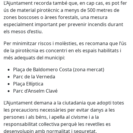
L’Ajuntament recorda també que, en cap cas, es pot fer
ús de material pirotècnic a menys de 500 metres de
zones boscoses o àrees forestals, una mesura
especialment important per prevenir incendis durant
els mesos d’estiu.
Per minimitzar riscos i molèsties, es recomana que l’ús
de la pirotècnia es concentri en els espais habilitats i
més adequats del municipi:
Plaça de Baldomero Costa (zona mercat)
Parc de la Verneda
Plaça El·líptica
Parc d’Anselm Clavé
L’Ajuntament demana a la ciutadania que adopti totes
les precaucions necessàries per evitar danys a les
persones i als béns, i apel·la al civisme i a la
responsabilitat col·lectiva perquè les revetlles es
desenvolupin amb normalitat i seguretat.