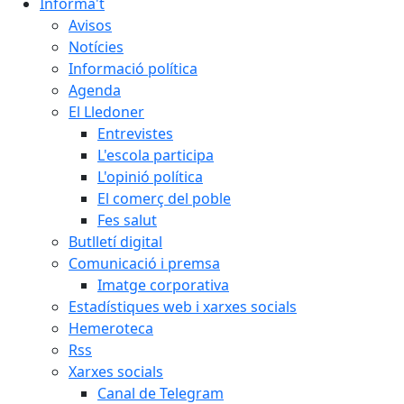
Informa't
Avisos
Notícies
Informació política
Agenda
El Lledoner
Entrevistes
L'escola participa
L'opinió política
El comerç del poble
Fes salut
Butlletí digital
Comunicació i premsa
Imatge corporativa
Estadístiques web i xarxes socials
Hemeroteca
Rss
Xarxes socials
Canal de Telegram