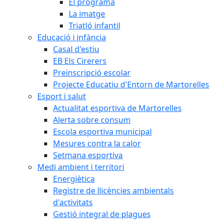
El programa
La imatge
Triatló infantil
Educació i infància
Casal d'estiu
EB Els Cirerers
Preinscripció escolar
Projecte Educatiu d'Entorn de Martorelles
Esport i salut
Actualitat esportiva de Martorelles
Alerta sobre consum
Escola esportiva municipal
Mesures contra la calor
Setmana esportiva
Medi ambient i territori
Energiètica
Registre de llicències ambientals
d'activitats
Gestió integral de plagues