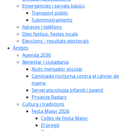
Emergències i serveis bàsics
Transport públic
Subministraments
Adreces i telèfons
Dies festius. Festes locals
Eleccions - resultats electorals
Àmbits
Agenda 2030
Benestar i ciutadania
Ajuts menjador escolar
Caminada nocturna contra el càncer de
mama
Servei piscologia infantil i juvenil
Projecte Radars
Cultura i tradicions
Festa Major 2026
Colles de Festa Major
El pregó