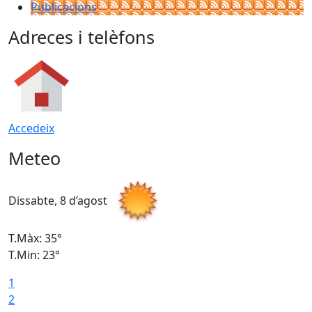
Publicacions
Adreces i telèfons
Accedeix
Meteo
Dissabte, 8 d’agost
D
T.Màx: 35°
T
T.Min: 23°
T
1
2