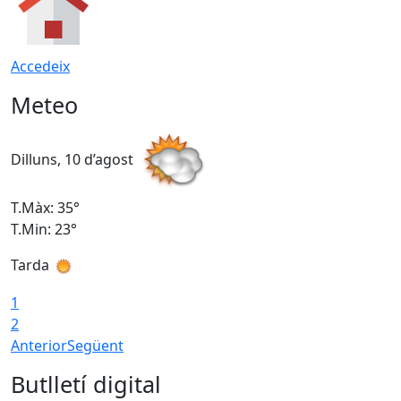
Accedeix
Meteo
Dilluns, 10 d’agost
D
T.Màx: 35°
T
T.Min: 23°
T
Tarda
T
1
2
Anterior
Següent
Butlletí digital