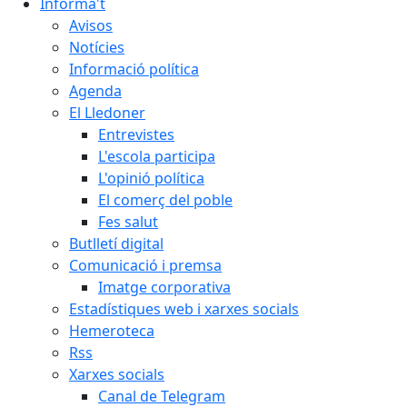
Informa't
Avisos
Notícies
Informació política
Agenda
El Lledoner
Entrevistes
L'escola participa
L'opinió política
El comerç del poble
Fes salut
Butlletí digital
Comunicació i premsa
Imatge corporativa
Estadístiques web i xarxes socials
Hemeroteca
Rss
Xarxes socials
Canal de Telegram