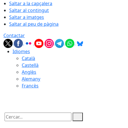
Saltar a la capçalera
Saltar al contingut
Saltar a imatges
Saltar al peu de pàgina
Contactar
Idiomes
Català
Castellà
Anglès
Alemany
Francès
10.08.2026 | 04:01
Cercar: