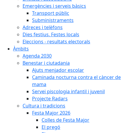
Emergències i serveis bàsics
Transport públic
Subministraments
Adreces i telèfons
Dies festius. Festes locals
Eleccions - resultats electorals
Àmbits
Agenda 2030
Benestar i ciutadania
Ajuts menjador escolar
Caminada nocturna contra el càncer de
mama
Servei piscologia infantil i juvenil
Projecte Radars
Cultura i tradicions
Festa Major 2026
Colles de Festa Major
El pregó