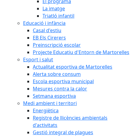
El programa
La imatge
Triatló infantil
Educació i infància
Casal d'estiu
EB Els Cirerers
Preinscripció escolar
Projecte Educatiu d'Entorn de Martorelles
Esport i salut
Actualitat esportiva de Martorelles
Alerta sobre consum
Escola esportiva municipal
Mesures contra la calor
Setmana esportiva
Medi ambient i territori
Energiètica
Registre de llicències ambientals
d'activitats
Gestió integral de plagues