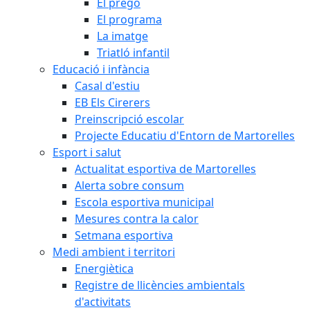
El pregó
El programa
La imatge
Triatló infantil
Educació i infància
Casal d'estiu
EB Els Cirerers
Preinscripció escolar
Projecte Educatiu d'Entorn de Martorelles
Esport i salut
Actualitat esportiva de Martorelles
Alerta sobre consum
Escola esportiva municipal
Mesures contra la calor
Setmana esportiva
Medi ambient i territori
Energiètica
Registre de llicències ambientals
d'activitats