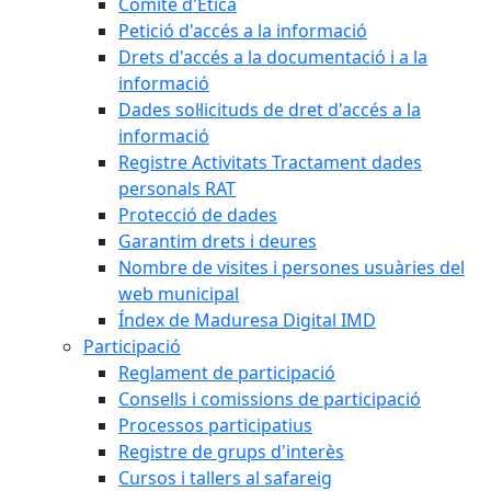
Comitè d'Ètica
Petició d'accés a la informació
Drets d'accés a la documentació i a la
informació
Dades sol·licituds de dret d'accés a la
informació
Registre Activitats Tractament dades
personals RAT
Protecció de dades
Garantim drets i deures
Nombre de visites i persones usuàries del
web municipal
Índex de Maduresa Digital IMD
Participació
Reglament de participació
Consells i comissions de participació
Processos participatius
Registre de grups d'interès
Cursos i tallers al safareig