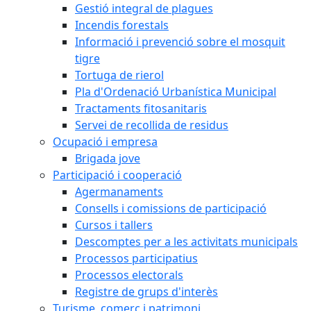
Gestió integral de plagues
Incendis forestals
Informació i prevenció sobre el mosquit
tigre
Tortuga de rierol
Pla d'Ordenació Urbanística Municipal
Tractaments fitosanitaris
Servei de recollida de residus
Ocupació i empresa
Brigada jove
Participació i cooperació
Agermanaments
Consells i comissions de participació
Cursos i tallers
Descomptes per a les activitats municipals
Processos participatius
Processos electorals
Registre de grups d'interès
Turisme, comerç i patrimoni