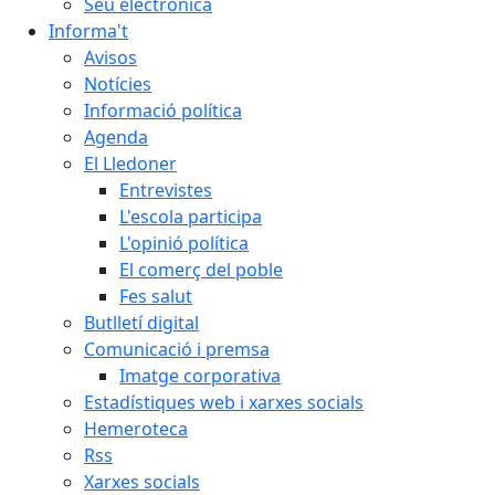
Seu electrònica
Informa't
Avisos
Notícies
Informació política
Agenda
El Lledoner
Entrevistes
L'escola participa
L'opinió política
El comerç del poble
Fes salut
Butlletí digital
Comunicació i premsa
Imatge corporativa
Estadístiques web i xarxes socials
Hemeroteca
Rss
Xarxes socials