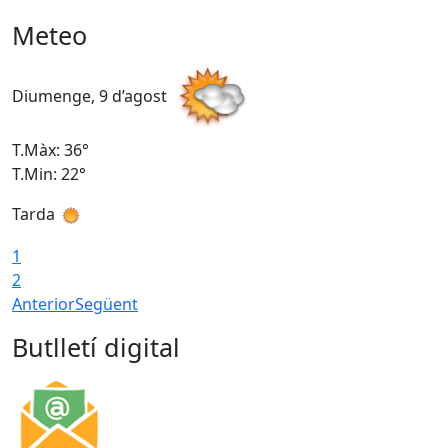
Meteo
Diumenge, 9 d’agost
D
T.Màx: 36°
T
T.Min: 22°
T
Tarda
T
1
2
Anterior
Següent
Butlletí digital