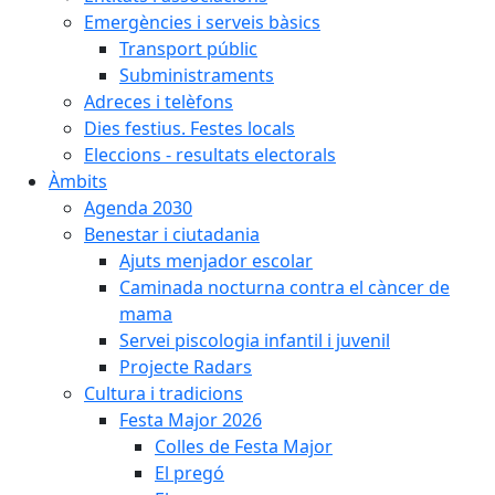
Emergències i serveis bàsics
Transport públic
Subministraments
Adreces i telèfons
Dies festius. Festes locals
Eleccions - resultats electorals
Àmbits
Agenda 2030
Benestar i ciutadania
Ajuts menjador escolar
Caminada nocturna contra el càncer de
mama
Servei piscologia infantil i juvenil
Projecte Radars
Cultura i tradicions
Festa Major 2026
Colles de Festa Major
El pregó