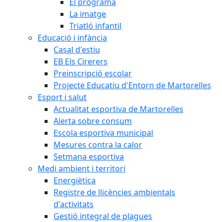
El programa
La imatge
Triatló infantil
Educació i infància
Casal d'estiu
EB Els Cirerers
Preinscripció escolar
Projecte Educatiu d'Entorn de Martorelles
Esport i salut
Actualitat esportiva de Martorelles
Alerta sobre consum
Escola esportiva municipal
Mesures contra la calor
Setmana esportiva
Medi ambient i territori
Energiètica
Registre de llicències ambientals
d'activitats
Gestió integral de plagues