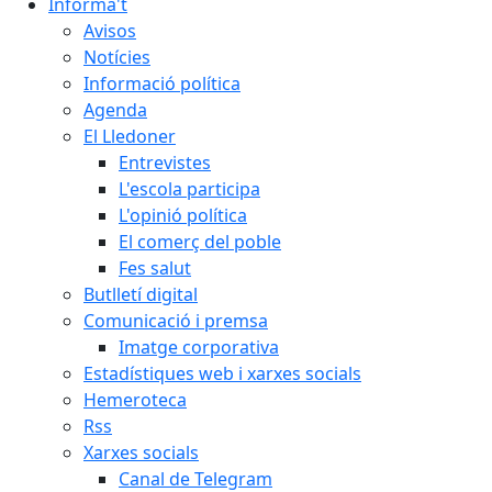
Informa't
Avisos
Notícies
Informació política
Agenda
El Lledoner
Entrevistes
L'escola participa
L'opinió política
El comerç del poble
Fes salut
Butlletí digital
Comunicació i premsa
Imatge corporativa
Estadístiques web i xarxes socials
Hemeroteca
Rss
Xarxes socials
Canal de Telegram