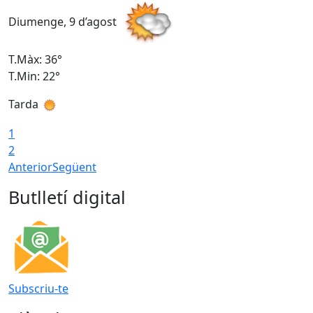
Diumenge, 9 d’agost
D
T.Màx: 36°
T
T.Min: 22°
T
Tarda
T
1
2
Anterior
Següent
Butlletí digital
Subscriu-te