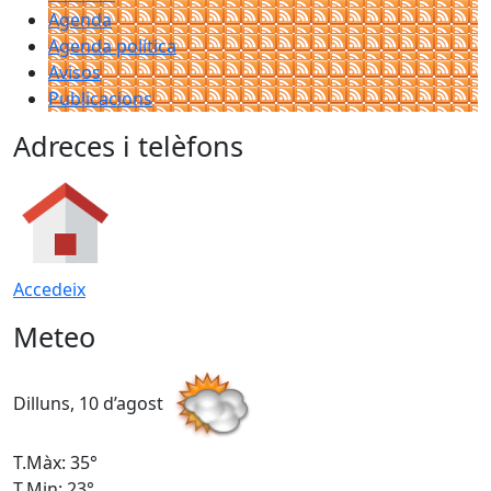
Agenda
Agenda política
Avisos
Publicacions
Adreces i telèfons
Accedeix
Meteo
Dilluns, 10 d’agost
D
T.Màx: 35°
T
T.Min: 23°
T