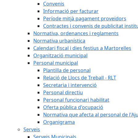
Convenis
Informació per facturar
Període mitjà pagament proveïdors
Contractes i convenis de publicitat instit
Normativa, ordenances i reglaments
Normativa urbanística
Calendari fiscal i dies festius a Martorelles
Organització municipal
Personal municipal
Plantilla de personal
Relació de Llocs de Treball - RLT
Secretaria i intervenció
Personal directiu
Personal funcionari habilitat
Oferta pública d'ocupació
Normativa que afecta al personal de l'A
Organigrama
Serveis
Serveis Municipals