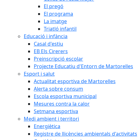
El pregó
El programa
La imatge
Triatló infantil
Educació i infància
Casal d'estiu
EB Els Cirerers
Preinscripció escolar
Projecte Educatiu d'Entorn de Martorelles
Esport i salut
Actualitat esportiva de Martorelles
Alerta sobre consum
Escola esportiva municipal
Mesures contra la calor
Setmana esportiva
Medi ambient i territori
Energiètica
Registre de llicències ambientals d'activitats