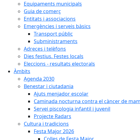
Equipaments municipals
Guia de comerç
Entitats i associacions
Emergències i serveis bàsics
Transport públic
Subministraments
Adreces i telèfons
Dies festius. Festes locals
Eleccions - resultats electorals
Àmbits
Agenda 2030
Benestar i ciutadania
Ajuts menjador escolar
Caminada nocturna contra el càncer de ma
Servei piscologia infantil i juvenil
Projecte Radars
Cultura i tradicions
Festa Major 2026
Colles de Festa Major