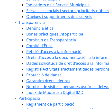
Indicadors dels Serveis Municipals
Serveis essencials i sectors prioritaris públi
Queixes i suggeriments dels serveis
Transparència
Denúncia ètica
Bones pràctiques Infoparticipa
Comissió de Transparència
Comitè d'Ètica
Petició d'accés a la informació
Drets d'accés a la documentació i a la inform
Dades sol·licituds de dret d'accés a la inform
Registre Activitats Tractament dades person
Protecció de dades
Garantim drets i deures
Nombre de visites i persones usuàries del w
Índex de Maduresa Digital IMD
Participació
Reglament de participació