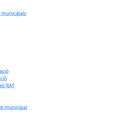
cs municipals
ació
ació
als RAT
eb municipal