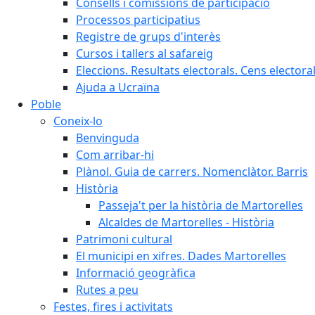
Consells i comissions de participació
Processos participatius
Registre de grups d'interès
Cursos i tallers al safareig
Eleccions. Resultats electorals. Cens elector
Ajuda a Ucraïna
Poble
Coneix-lo
Benvinguda
Com arribar-hi
Plànol. Guia de carrers. Nomenclàtor. Barris
Història
Passeja't per la història de Martorelles
Alcaldes de Martorelles - Història
Patrimoni cultural
El municipi en xifres. Dades Martorelles
Informació geogràfica
Rutes a peu
Festes, fires i activitats