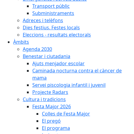
Transport públic
Subministraments
Adreces i telèfons
Dies festius. Festes locals
Eleccions - resultats electorals
Àmbits
Agenda 2030
Benestar i ciutadania
Ajuts menjador escolar
Caminada nocturna contra el càncer de
mama
Servei piscologia infantil i juvenil
Projecte Radars
Cultura i tradicions
Festa Major 2026
Colles de Festa Major
El pregó
El programa