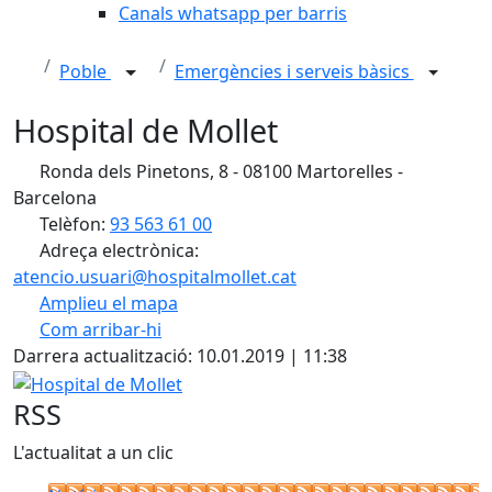
Canals whatsapp per barris
Poble
Emergències i serveis bàsics
Hospital de Mollet
Ronda dels Pinetons, 8 - 08100 Martorelles -
Barcelona
Telèfon:
93 563 61 00
Adreça electrònica:
atencio.usuari@hospitalmollet.cat
Amplieu el mapa
Com arribar-hi
Leaflet
| ©
OpenStreetMap
contributors
Darrera actualització: 10.01.2019 | 11:38
+
Hospital de Mollet
−
RSS
L'actualitat a un clic