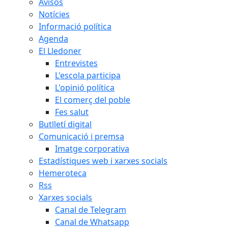
Avisos
Notícies
Informació política
Agenda
El Lledoner
Entrevistes
L'escola participa
L'opinió política
El comerç del poble
Fes salut
Butlletí digital
Comunicació i premsa
Imatge corporativa
Estadístiques web i xarxes socials
Hemeroteca
Rss
Xarxes socials
Canal de Telegram
Canal de Whatsapp