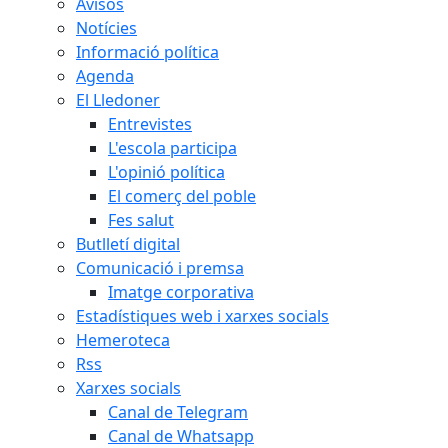
Avisos
Notícies
Informació política
Agenda
El Lledoner
Entrevistes
L'escola participa
L'opinió política
El comerç del poble
Fes salut
Butlletí digital
Comunicació i premsa
Imatge corporativa
Estadístiques web i xarxes socials
Hemeroteca
Rss
Xarxes socials
Canal de Telegram
Canal de Whatsapp