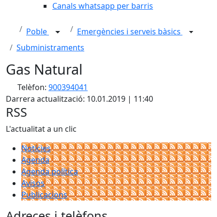
Canals whatsapp per barris
Poble
Emergències i serveis bàsics
Subministraments
Gas Natural
Telèfon:
900394041
Darrera actualització: 10.01.2019 | 11:40
RSS
L'actualitat a un clic
Notícies
Agenda
Agenda política
Avisos
Publicacions
Adreces i telèfons