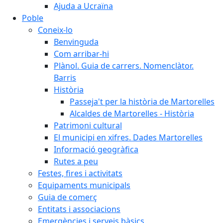
Ajuda a Ucraïna
Poble
Coneix-lo
Benvinguda
Com arribar-hi
Plànol. Guia de carrers. Nomenclàtor.
Barris
Història
Passeja't per la història de Martorelles
Alcaldes de Martorelles - Història
Patrimoni cultural
El municipi en xifres. Dades Martorelles
Informació geogràfica
Rutes a peu
Festes, fires i activitats
Equipaments municipals
Guia de comerç
Entitats i associacions
Emergències i serveis bàsics