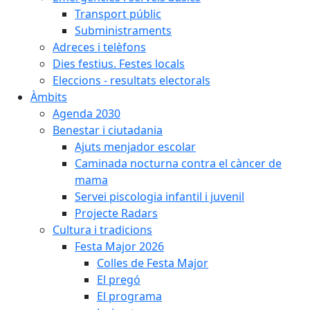
Transport públic
Subministraments
Adreces i telèfons
Dies festius. Festes locals
Eleccions - resultats electorals
Àmbits
Agenda 2030
Benestar i ciutadania
Ajuts menjador escolar
Caminada nocturna contra el càncer de
mama
Servei piscologia infantil i juvenil
Projecte Radars
Cultura i tradicions
Festa Major 2026
Colles de Festa Major
El pregó
El programa