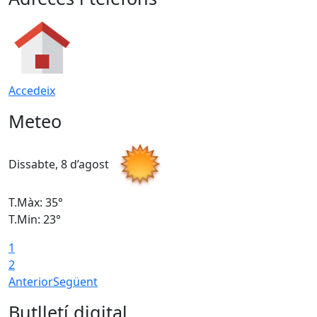
Accedeix
Meteo
Dissabte, 8 d’agost
D
T.Màx: 35°
T
T.Min: 23°
T
1
2
Anterior
Següent
Butlletí digital