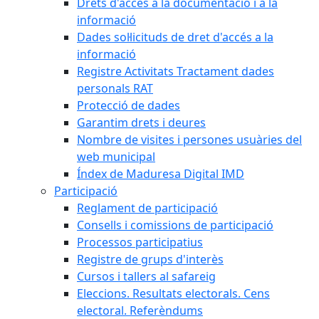
Drets d'accés a la documentació i a la
informació
Dades sol·licituds de dret d'accés a la
informació
Registre Activitats Tractament dades
personals RAT
Protecció de dades
Garantim drets i deures
Nombre de visites i persones usuàries del
web municipal
Índex de Maduresa Digital IMD
Participació
Reglament de participació
Consells i comissions de participació
Processos participatius
Registre de grups d'interès
Cursos i tallers al safareig
Eleccions. Resultats electorals. Cens
electoral. Referèndums