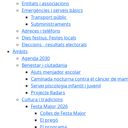
Entitats i associacions
Emergències i serveis bàsics
Transport públic
Subministraments
Adreces i telèfons
Dies festius. Festes locals
Eleccions - resultats electorals
Àmbits
Agenda 2030
Benestar i ciutadania
Ajuts menjador escolar
Caminada nocturna contra el càncer de ma
Servei piscologia infantil i juvenil
Projecte Radars
Cultura i tradicions
Festa Major 2026
Colles de Festa Major
El pregó
El programa