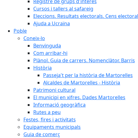
Registre de grups d'interès
Cursos i tallers al safareig
Eleccions. Resultats electorals. Cens elector
Ajuda a Ucraïna
Poble
Coneix-lo
Benvinguda
Com arribar-hi
Plànol. Guia de carrers. Nomenclàtor. Barris
Història
Passeja't per la història de Martorelles
Alcaldes de Martorelles - Història
Patrimoni cultural
El municipi en xifres. Dades Martorelles
Informació geogràfica
Rutes a peu
Festes, fires i activitats
Equipaments municipals
Guia de comerç