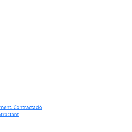
ament. Contractació
ntractant