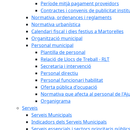
Període mitjà pagament proveïdors
Contractes i convenis de publicitat instit
Normativa, ordenances i reglaments
Normativa urbanística
Calendari fiscal i dies festius a Martorelles
Organització municipal
Personal municipal
Plantilla de personal
Relació de Llocs de Treball - RLT
Secretaria i intervenció
Personal directiu
Personal funcionari habilitat
Oferta pública d'ocupació
Normativa que afecta al personal de l'A
Organigrama
Serveis
Serveis Municipals
Indicadors dels Serveis Municipals
Serveis essencials i sectors prioritaris públi