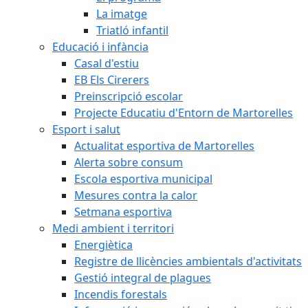
La imatge
Triatló infantil
Educació i infància
Casal d'estiu
EB Els Cirerers
Preinscripció escolar
Projecte Educatiu d'Entorn de Martorelles
Esport i salut
Actualitat esportiva de Martorelles
Alerta sobre consum
Escola esportiva municipal
Mesures contra la calor
Setmana esportiva
Medi ambient i territori
Energiètica
Registre de llicències ambientals d'activitats
Gestió integral de plagues
Incendis forestals