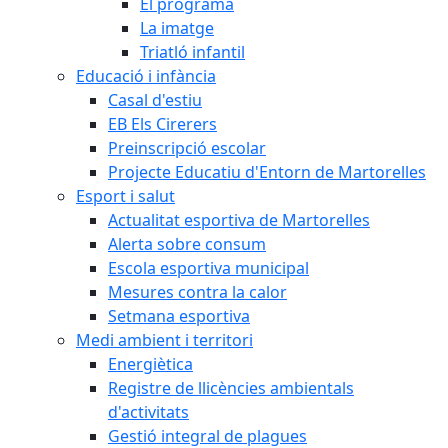
El programa
La imatge
Triatló infantil
Educació i infància
Casal d'estiu
EB Els Cirerers
Preinscripció escolar
Projecte Educatiu d'Entorn de Martorelles
Esport i salut
Actualitat esportiva de Martorelles
Alerta sobre consum
Escola esportiva municipal
Mesures contra la calor
Setmana esportiva
Medi ambient i territori
Energiètica
Registre de llicències ambientals
d'activitats
Gestió integral de plagues