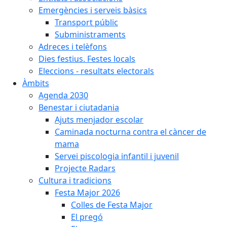
Emergències i serveis bàsics
Transport públic
Subministraments
Adreces i telèfons
Dies festius. Festes locals
Eleccions - resultats electorals
Àmbits
Agenda 2030
Benestar i ciutadania
Ajuts menjador escolar
Caminada nocturna contra el càncer de
mama
Servei piscologia infantil i juvenil
Projecte Radars
Cultura i tradicions
Festa Major 2026
Colles de Festa Major
El pregó