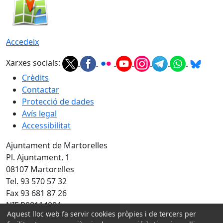
Accedeix
Xarxes socials:
Crèdits
Contactar
Protecció de dades
Avís legal
Accessibilitat
Ajuntament de Martorelles
Pl. Ajuntament, 1
08107 Martorelles
Tel. 93 570 57 32
Fax 93 681 87 26
NIF P0811400A
Aquest lloc web fa servir cookies pròpies i de tercers per