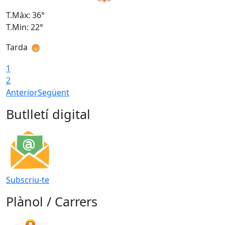
T.Màx: 36°
T
T.Min: 22°
T
Tarda
T
1
2
Anterior
Següent
Butlletí digital
Subscriu-te
Plànol / Carrers