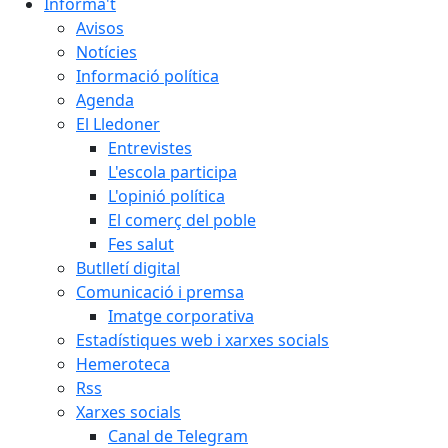
Informa't
Avisos
Notícies
Informació política
Agenda
El Lledoner
Entrevistes
L'escola participa
L'opinió política
El comerç del poble
Fes salut
Butlletí digital
Comunicació i premsa
Imatge corporativa
Estadístiques web i xarxes socials
Hemeroteca
Rss
Xarxes socials
Canal de Telegram