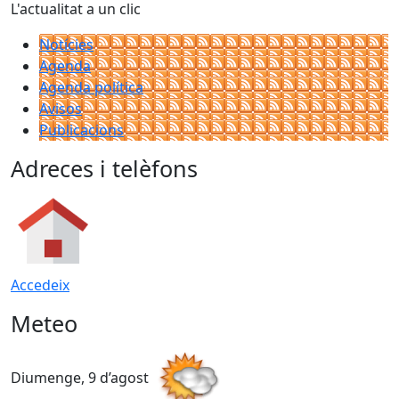
L'actualitat a un clic
Notícies
Agenda
Agenda política
Avisos
Publicacions
Adreces i telèfons
Accedeix
Meteo
Diumenge, 9 d’agost
D