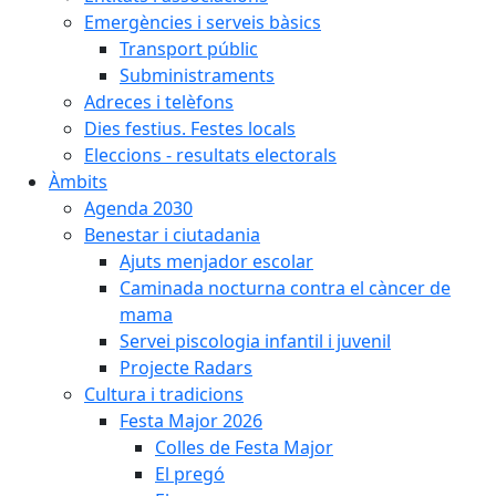
Emergències i serveis bàsics
Transport públic
Subministraments
Adreces i telèfons
Dies festius. Festes locals
Eleccions - resultats electorals
Àmbits
Agenda 2030
Benestar i ciutadania
Ajuts menjador escolar
Caminada nocturna contra el càncer de
mama
Servei piscologia infantil i juvenil
Projecte Radars
Cultura i tradicions
Festa Major 2026
Colles de Festa Major
El pregó