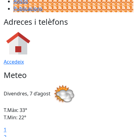
Avisos
Publicacions
Adreces i telèfons
Accedeix
Meteo
Divendres, 7 d’agost
D
T.Màx: 33°
T
T.Min: 22°
T
1