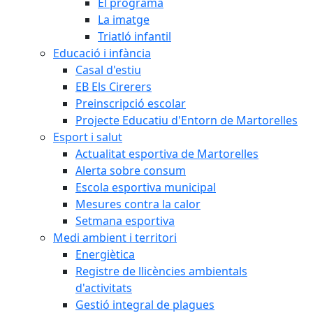
El programa
La imatge
Triatló infantil
Educació i infància
Casal d'estiu
EB Els Cirerers
Preinscripció escolar
Projecte Educatiu d'Entorn de Martorelles
Esport i salut
Actualitat esportiva de Martorelles
Alerta sobre consum
Escola esportiva municipal
Mesures contra la calor
Setmana esportiva
Medi ambient i territori
Energiètica
Registre de llicències ambientals
d'activitats
Gestió integral de plagues