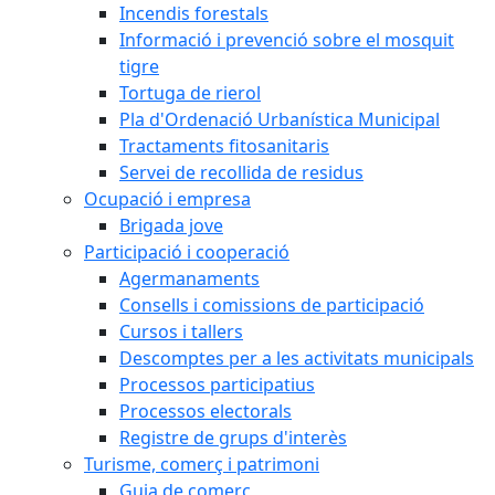
Incendis forestals
Informació i prevenció sobre el mosquit
tigre
Tortuga de rierol
Pla d'Ordenació Urbanística Municipal
Tractaments fitosanitaris
Servei de recollida de residus
Ocupació i empresa
Brigada jove
Participació i cooperació
Agermanaments
Consells i comissions de participació
Cursos i tallers
Descomptes per a les activitats municipals
Processos participatius
Processos electorals
Registre de grups d'interès
Turisme, comerç i patrimoni
Guia de comerç