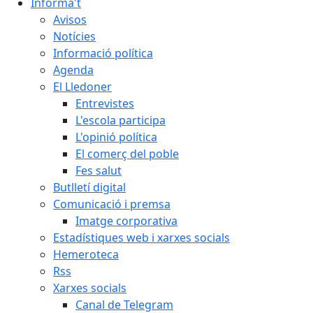
Informa't
Avisos
Notícies
Informació política
Agenda
El Lledoner
Entrevistes
L'escola participa
L'opinió política
El comerç del poble
Fes salut
Butlletí digital
Comunicació i premsa
Imatge corporativa
Estadístiques web i xarxes socials
Hemeroteca
Rss
Xarxes socials
Canal de Telegram