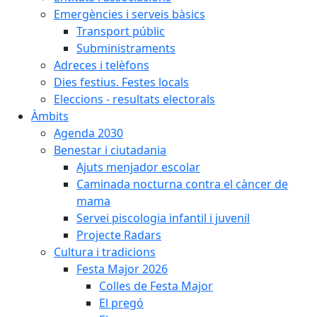
Emergències i serveis bàsics
Transport públic
Subministraments
Adreces i telèfons
Dies festius. Festes locals
Eleccions - resultats electorals
Àmbits
Agenda 2030
Benestar i ciutadania
Ajuts menjador escolar
Caminada nocturna contra el càncer de
mama
Servei piscologia infantil i juvenil
Projecte Radars
Cultura i tradicions
Festa Major 2026
Colles de Festa Major
El pregó