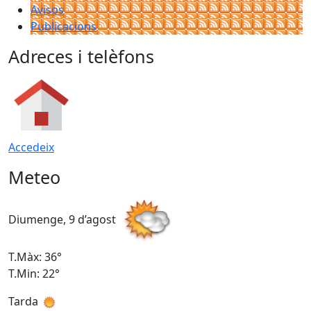
Avisos
Publicacions
Adreces i telèfons
Accedeix
Meteo
Diumenge, 9 d’agost
D
T.Màx: 36°
T
T.Min: 22°
T
Tarda
T