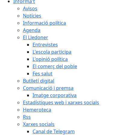
Informa't
Avisos
Notícies
Informació política
Agenda
El Lledoner
Entrevistes
L'escola participa
L'opinió política
El comerç del poble
Fes salut
Butlletí digital
Comunicació i premsa
Imatge corporativa
Estadístiques web i xarxes socials
Hemeroteca
Rss
Xarxes socials
Canal de Telegram