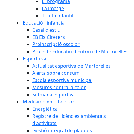
El programa
La imatge
Triatló infantil
Educació i infància
Casal d'estiu
EB Els Cirerers
Preinscripció escolar
Projecte Educatiu d'Entorn de Martorelles
Esport i salut
Actualitat esportiva de Martorelles
Alerta sobre consum
Escola esportiva municipal
Mesures contra la calor
Setmana esportiva
Medi ambient i territori
Energiètica
Registre de llicències ambientals
d'activitats
Gestió integral de plagues