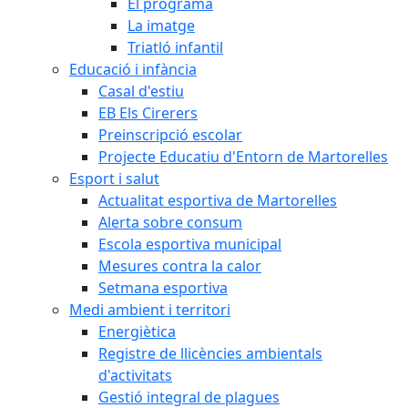
El programa
La imatge
Triatló infantil
Educació i infància
Casal d'estiu
EB Els Cirerers
Preinscripció escolar
Projecte Educatiu d'Entorn de Martorelles
Esport i salut
Actualitat esportiva de Martorelles
Alerta sobre consum
Escola esportiva municipal
Mesures contra la calor
Setmana esportiva
Medi ambient i territori
Energiètica
Registre de llicències ambientals
d'activitats
Gestió integral de plagues