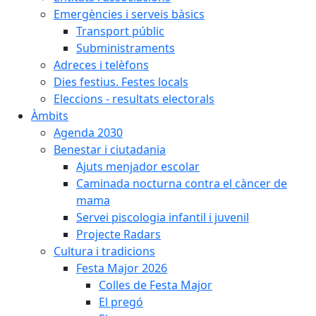
Emergències i serveis bàsics
Transport públic
Subministraments
Adreces i telèfons
Dies festius. Festes locals
Eleccions - resultats electorals
Àmbits
Agenda 2030
Benestar i ciutadania
Ajuts menjador escolar
Caminada nocturna contra el càncer de
mama
Servei piscologia infantil i juvenil
Projecte Radars
Cultura i tradicions
Festa Major 2026
Colles de Festa Major
El pregó