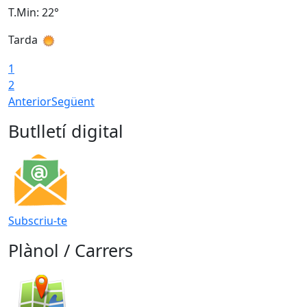
T.Min: 22°
T
Tarda
T
1
2
Anterior
Següent
Butlletí digital
Subscriu-te
Plànol / Carrers