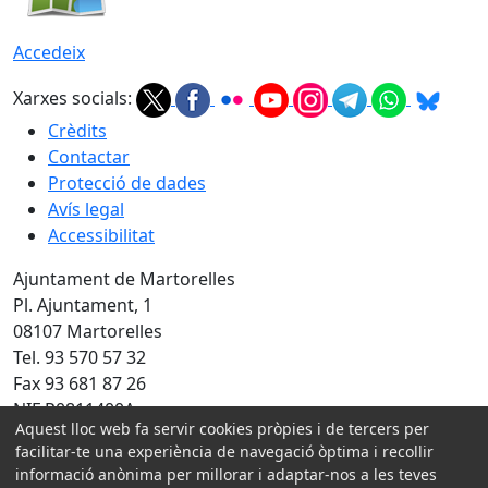
Accedeix
Xarxes socials:
Crèdits
Contactar
Protecció de dades
Avís legal
Accessibilitat
Ajuntament de Martorelles
Pl. Ajuntament, 1
08107 Martorelles
Tel. 93 570 57 32
Fax 93 681 87 26
NIF P0811400A
Aquest lloc web fa servir cookies pròpies i de tercers per
Amb la col·laboració de:
facilitar-te una experiència de navegació òptima i recollir
informació anònima per millorar i adaptar-nos a les teves