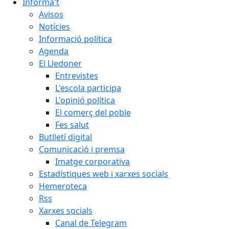
Informa't
Avisos
Notícies
Informació política
Agenda
El Lledoner
Entrevistes
L'escola participa
L'opinió política
El comerç del poble
Fes salut
Butlletí digital
Comunicació i premsa
Imatge corporativa
Estadístiques web i xarxes socials
Hemeroteca
Rss
Xarxes socials
Canal de Telegram