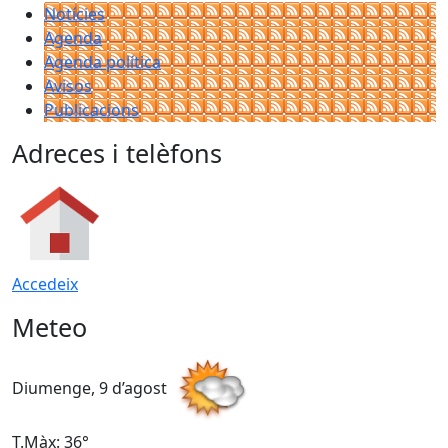
Notícies
Agenda
Agenda política
Avisos
Publicacions
Adreces i telèfons
Accedeix
Meteo
Diumenge, 9 d’agost
D
T.Màx: 36°
T