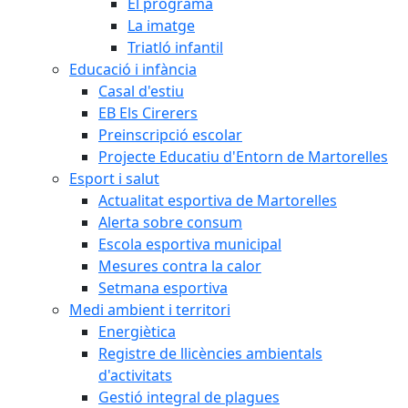
El programa
La imatge
Triatló infantil
Educació i infància
Casal d'estiu
EB Els Cirerers
Preinscripció escolar
Projecte Educatiu d'Entorn de Martorelles
Esport i salut
Actualitat esportiva de Martorelles
Alerta sobre consum
Escola esportiva municipal
Mesures contra la calor
Setmana esportiva
Medi ambient i territori
Energiètica
Registre de llicències ambientals
d'activitats
Gestió integral de plagues