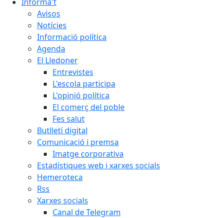
Informa't
Avisos
Notícies
Informació política
Agenda
El Lledoner
Entrevistes
L'escola participa
L'opinió política
El comerç del poble
Fes salut
Butlletí digital
Comunicació i premsa
Imatge corporativa
Estadístiques web i xarxes socials
Hemeroteca
Rss
Xarxes socials
Canal de Telegram