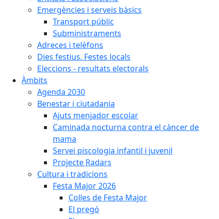
Emergències i serveis bàsics
Transport públic
Subministraments
Adreces i telèfons
Dies festius. Festes locals
Eleccions - resultats electorals
Àmbits
Agenda 2030
Benestar i ciutadania
Ajuts menjador escolar
Caminada nocturna contra el càncer de
mama
Servei piscologia infantil i juvenil
Projecte Radars
Cultura i tradicions
Festa Major 2026
Colles de Festa Major
El pregó