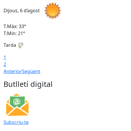
Dijous, 6 d’agost
D
T.Màx: 33°
T
T.Min: 21°
T
Tarda
T
1
2
Anterior
Següent
Butlletí digital
Subscriu-te