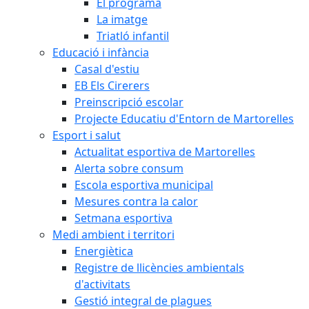
El programa
La imatge
Triatló infantil
Educació i infància
Casal d'estiu
EB Els Cirerers
Preinscripció escolar
Projecte Educatiu d'Entorn de Martorelles
Esport i salut
Actualitat esportiva de Martorelles
Alerta sobre consum
Escola esportiva municipal
Mesures contra la calor
Setmana esportiva
Medi ambient i territori
Energiètica
Registre de llicències ambientals
d'activitats
Gestió integral de plagues