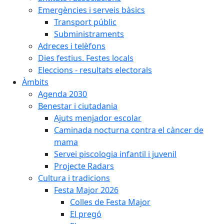
Emergències i serveis bàsics
Transport públic
Subministraments
Adreces i telèfons
Dies festius. Festes locals
Eleccions - resultats electorals
Àmbits
Agenda 2030
Benestar i ciutadania
Ajuts menjador escolar
Caminada nocturna contra el càncer de
mama
Servei piscologia infantil i juvenil
Projecte Radars
Cultura i tradicions
Festa Major 2026
Colles de Festa Major
El pregó