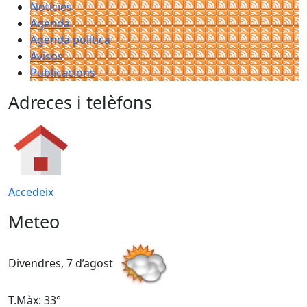
Notícies
Agenda
Agenda política
Avisos
Publicacions
Adreces i telèfons
Accedeix
Meteo
Divendres, 7 d’agost
D
T.Màx: 33°
T