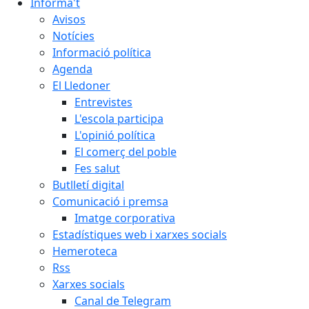
Informa't
Avisos
Notícies
Informació política
Agenda
El Lledoner
Entrevistes
L'escola participa
L'opinió política
El comerç del poble
Fes salut
Butlletí digital
Comunicació i premsa
Imatge corporativa
Estadístiques web i xarxes socials
Hemeroteca
Rss
Xarxes socials
Canal de Telegram