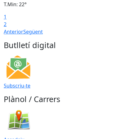
T.Min: 22°
T
1
2
Anterior
Següent
Butlletí digital
Subscriu-te
Plànol / Carrers