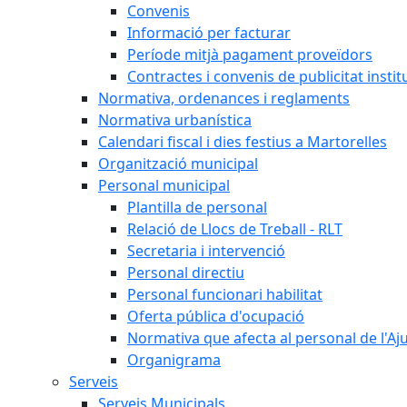
Convenis
Informació per facturar
Període mitjà pagament proveïdors
Contractes i convenis de publicitat instit
Normativa, ordenances i reglaments
Normativa urbanística
Calendari fiscal i dies festius a Martorelles
Organització municipal
Personal municipal
Plantilla de personal
Relació de Llocs de Treball - RLT
Secretaria i intervenció
Personal directiu
Personal funcionari habilitat
Oferta pública d'ocupació
Normativa que afecta al personal de l'A
Organigrama
Serveis
Serveis Municipals