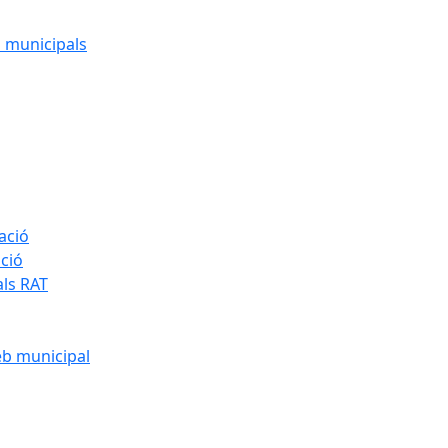
cs municipals
ació
ació
als RAT
eb municipal