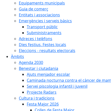
Equipaments municipals
Guia de comerç
Entitats i associacions
Emergències i serveis bàsics
Transport públic
Subministraments
Adreces i telèfons
Dies festius. Festes locals
Eleccions - resultats electorals
Àmbits
Agenda 2030
Benestar i ciutadania
Ajuts menjador escolar
Caminada nocturna contra el càncer de ma
Servei piscologia infantil i juvenil
Projecte Radars
Cultura i tradicions
Festa Major 2026
Colles de Festa Major