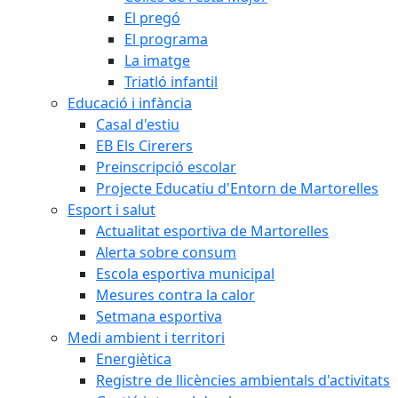
El pregó
El programa
La imatge
Triatló infantil
Educació i infància
Casal d'estiu
EB Els Cirerers
Preinscripció escolar
Projecte Educatiu d'Entorn de Martorelles
Esport i salut
Actualitat esportiva de Martorelles
Alerta sobre consum
Escola esportiva municipal
Mesures contra la calor
Setmana esportiva
Medi ambient i territori
Energiètica
Registre de llicències ambientals d'activitats