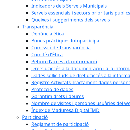
Indicadors dels Serveis Municipals
Serveis essencials i sectors prioritaris públi
Queixes i suggeriments dels serveis
Transparència
Denúncia ètica
Bones pràctiques Infoparticipa
Comissió de Transparència
Comitè d'Ètica
Petició d'accés a la informació
Drets d'accés a la documentació i a la inform
Dades sol·licituds de dret d'accés a la inform
Registre Activitats Tractament dades person
Protecció de dades
Garantim drets i deures
Nombre de visites i persones usuàries del w
Índex de Maduresa Digital IMD
Participació
Reglament de participació