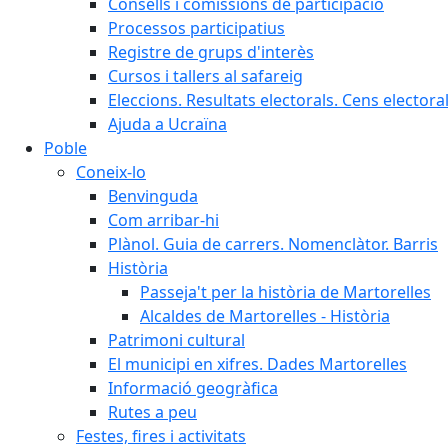
Consells i comissions de participació
Processos participatius
Registre de grups d'interès
Cursos i tallers al safareig
Eleccions. Resultats electorals. Cens elector
Ajuda a Ucraïna
Poble
Coneix-lo
Benvinguda
Com arribar-hi
Plànol. Guia de carrers. Nomenclàtor. Barris
Història
Passeja't per la història de Martorelles
Alcaldes de Martorelles - Història
Patrimoni cultural
El municipi en xifres. Dades Martorelles
Informació geogràfica
Rutes a peu
Festes, fires i activitats