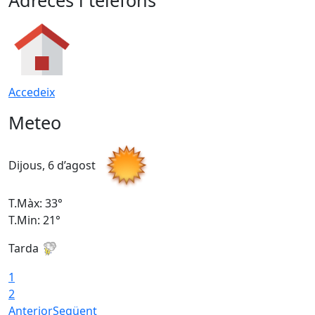
Accedeix
Meteo
Dijous, 6 d’agost
D
T.Màx: 33°
T
T.Min: 21°
T
Tarda
T
1
2
Anterior
Següent