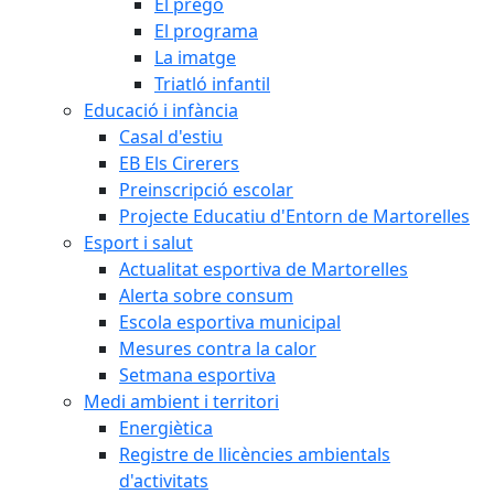
El pregó
El programa
La imatge
Triatló infantil
Educació i infància
Casal d'estiu
EB Els Cirerers
Preinscripció escolar
Projecte Educatiu d'Entorn de Martorelles
Esport i salut
Actualitat esportiva de Martorelles
Alerta sobre consum
Escola esportiva municipal
Mesures contra la calor
Setmana esportiva
Medi ambient i territori
Energiètica
Registre de llicències ambientals
d'activitats