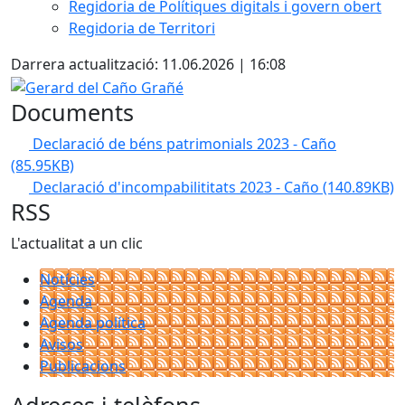
Regidoria de Polítiques digitals i govern obert
Regidoria de Territori
Darrera actualització: 11.06.2026 | 16:08
Gerard del Caño Grañé
Documents
Declaració de béns patrimonials 2023 - Caño
(85.95KB)
Declaració d'incompabilititats 2023 - Caño
(140.89KB)
RSS
L'actualitat a un clic
Notícies
Agenda
Agenda política
Avisos
Publicacions
Adreces i telèfons