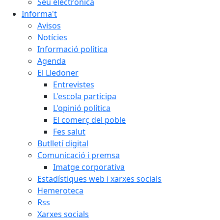
Seu electrònica
Informa't
Avisos
Notícies
Informació política
Agenda
El Lledoner
Entrevistes
L'escola participa
L'opinió política
El comerç del poble
Fes salut
Butlletí digital
Comunicació i premsa
Imatge corporativa
Estadístiques web i xarxes socials
Hemeroteca
Rss
Xarxes socials