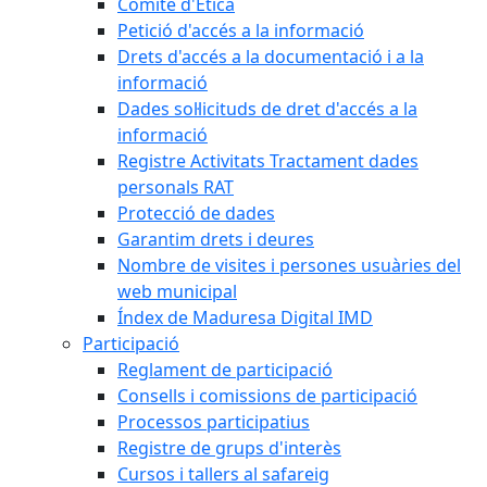
Comitè d'Ètica
Petició d'accés a la informació
Drets d'accés a la documentació i a la
informació
Dades sol·licituds de dret d'accés a la
informació
Registre Activitats Tractament dades
personals RAT
Protecció de dades
Garantim drets i deures
Nombre de visites i persones usuàries del
web municipal
Índex de Maduresa Digital IMD
Participació
Reglament de participació
Consells i comissions de participació
Processos participatius
Registre de grups d'interès
Cursos i tallers al safareig