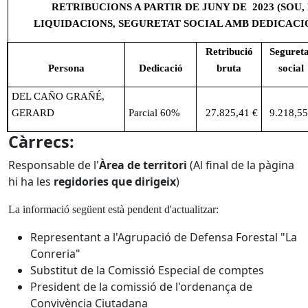
RETRIBUCIONS A PARTIR DE JUNY DE 2023 (SOU, 
LIQUIDACIONS, SEGURETAT SOCIAL AMB DEDICACI
Retribució
Segureta
Persona
Dedicació
bruta
social
DEL CAÑO GRAÑÉ,
GERARD
Parcial 60%
27.825,41 €
9.218,55
Càrrecs:
Responsable de l'
Àrea de territori
(Al final de la pàgina
hi ha les
regidories que dirigeix
)
La informació següent està pendent d'actualitzar:
Representant a l'Agrupació de Defensa Forestal "La
Conreria"
Substitut de la Comissió Especial de comptes
President de la comissió de l'ordenança de
Convivència Ciutadana