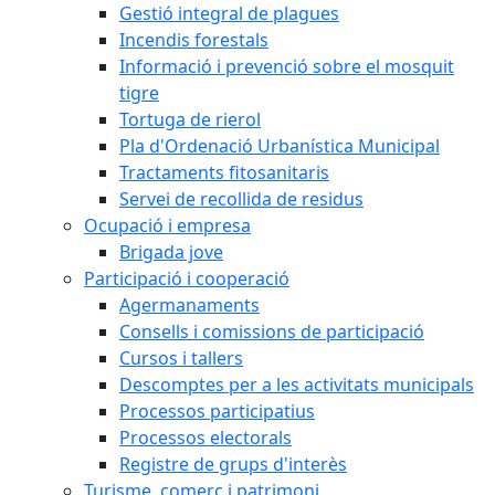
Gestió integral de plagues
Incendis forestals
Informació i prevenció sobre el mosquit
tigre
Tortuga de rierol
Pla d'Ordenació Urbanística Municipal
Tractaments fitosanitaris
Servei de recollida de residus
Ocupació i empresa
Brigada jove
Participació i cooperació
Agermanaments
Consells i comissions de participació
Cursos i tallers
Descomptes per a les activitats municipals
Processos participatius
Processos electorals
Registre de grups d'interès
Turisme, comerç i patrimoni