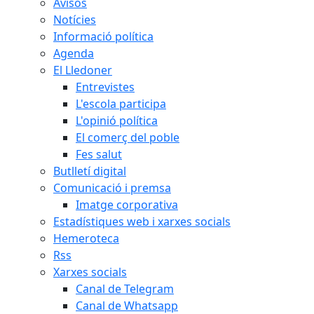
Avisos
Notícies
Informació política
Agenda
El Lledoner
Entrevistes
L'escola participa
L'opinió política
El comerç del poble
Fes salut
Butlletí digital
Comunicació i premsa
Imatge corporativa
Estadístiques web i xarxes socials
Hemeroteca
Rss
Xarxes socials
Canal de Telegram
Canal de Whatsapp