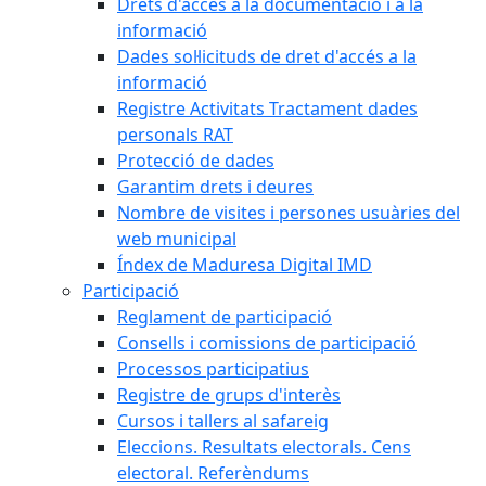
Drets d'accés a la documentació i a la
informació
Dades sol·licituds de dret d'accés a la
informació
Registre Activitats Tractament dades
personals RAT
Protecció de dades
Garantim drets i deures
Nombre de visites i persones usuàries del
web municipal
Índex de Maduresa Digital IMD
Participació
Reglament de participació
Consells i comissions de participació
Processos participatius
Registre de grups d'interès
Cursos i tallers al safareig
Eleccions. Resultats electorals. Cens
electoral. Referèndums