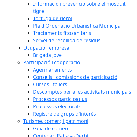
Informació i prevenció sobre el mosquit
tigre
Tortuga de rierol
Pla d'Ordenació Urbanística Municipal
Tractaments fitosanitaris
Servei de recollida de residus
Ocupació i empresa
Brigada jove
Participació i cooperació
Agermanaments
Consells i comissions de participació
Cursos i tallers
Descomptes per a les activitats municipals
Processos participatius
Processos electorals
Registre de grups d'interès
Turisme, comerç i patrimoni
Guia de comerç
Centenari Rabasa-Derbi