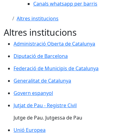
Canals whatsapp per barris
Altres institucions
Altres institucions
Administració Oberta de Catalunya
Administració Oberta de Catalunya
Diputació de Barcelona
Diputació de Barcelona
Federació de Municipis de Catalunya
Federació de Municipis de Catalunya
Generalitat de Catalunya
Generalitat de Catalunya
Govern espanyol
Govern espanyol
Jutjat de Pau - Registre Civil
Jutge de Pau. Jutgessa de Pau
Unió Europea
Unió Europea