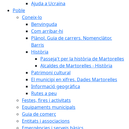
Ajuda a Ucraïna
Poble
Coneix-lo
Benvinguda
Com arribar-hi
Plànol. Guia de carrers. Nomenclàtor.
Barris
Història
Passeja't per la història de Martorelles
Alcaldes de Martorelles - Història
Patrimoni cultural
El municipi en xifres. Dades Martorelles
Informació geogràfica
Rutes a peu
Festes, fires i activitats
Equipaments municipals
Guia de comerç
Entitats i associacions
Emergències i serveis bàsics