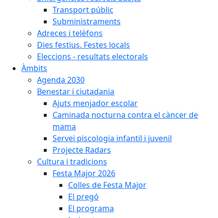
Transport públic
Subministraments
Adreces i telèfons
Dies festius. Festes locals
Eleccions - resultats electorals
Àmbits
Agenda 2030
Benestar i ciutadania
Ajuts menjador escolar
Caminada nocturna contra el càncer de
mama
Servei piscologia infantil i juvenil
Projecte Radars
Cultura i tradicions
Festa Major 2026
Colles de Festa Major
El pregó
El programa