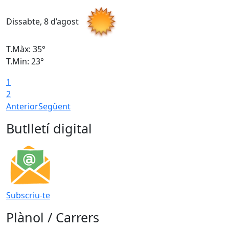
Dissabte, 8 d’agost
D
T.Màx: 35°
T
T.Min: 23°
T
1
2
Anterior
Següent
Butlletí digital
Subscriu-te
Plànol / Carrers