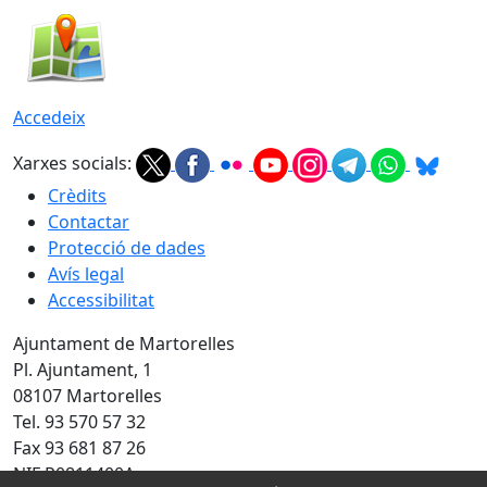
Accedeix
Xarxes socials:
Crèdits
Contactar
Protecció de dades
Avís legal
Accessibilitat
Ajuntament de Martorelles
Pl. Ajuntament, 1
08107 Martorelles
Tel. 93 570 57 32
Fax 93 681 87 26
NIF P0811400A