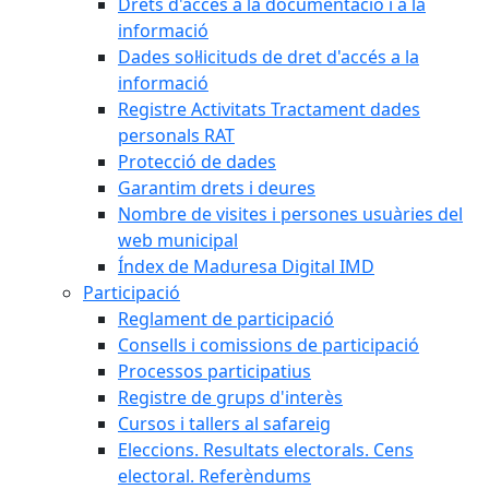
Drets d'accés a la documentació i a la
informació
Dades sol·licituds de dret d'accés a la
informació
Registre Activitats Tractament dades
personals RAT
Protecció de dades
Garantim drets i deures
Nombre de visites i persones usuàries del
web municipal
Índex de Maduresa Digital IMD
Participació
Reglament de participació
Consells i comissions de participació
Processos participatius
Registre de grups d'interès
Cursos i tallers al safareig
Eleccions. Resultats electorals. Cens
electoral. Referèndums