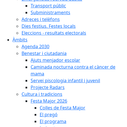
Transport públic
Subministraments
Adreces i telèfons
Dies festius. Festes locals
Eleccions - resultats electorals
Àmbits
Agenda 2030
Benestar i ciutadania
Ajuts menjador escolar
Caminada nocturna contra el càncer de
mama
Servei piscologia infantil i juvenil
Projecte Radars
Cultura i tradicions
Festa Major 2026
Colles de Festa Major
El pregó
El programa