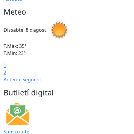
Meteo
Dissabte, 8 d’agost
D
T.Màx: 35°
T
T.Min: 23°
T
1
2
Anterior
Següent
Butlletí digital
Subscriu-te