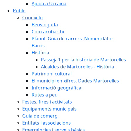
Ajuda a Ucraïna
Poble
Coneix-lo
Benvinguda
Com arribar-hi
Plànol. Guia de carrers. Nomenclàtor.
Barris
Història
Passeja't per la història de Martorelles
Alcaldes de Martorelles - Història
Patrimoni cultural
El municipi en xifres. Dades Martorelles
Informació geogràfica
Rutes a peu
Festes, fires i activitats
Equipaments municipals
Guia de comerç
Entitats i associacions
Emergències i serveis bàsics