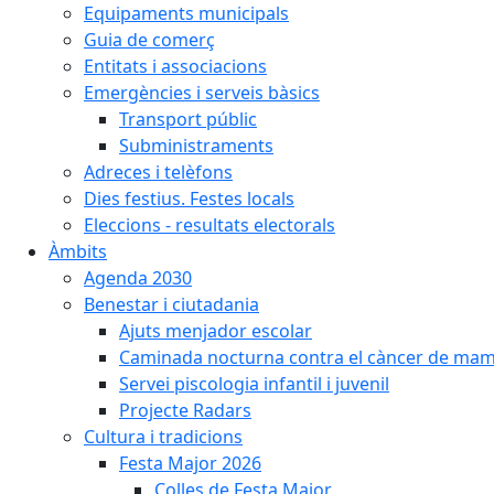
Equipaments municipals
Guia de comerç
Entitats i associacions
Emergències i serveis bàsics
Transport públic
Subministraments
Adreces i telèfons
Dies festius. Festes locals
Eleccions - resultats electorals
Àmbits
Agenda 2030
Benestar i ciutadania
Ajuts menjador escolar
Caminada nocturna contra el càncer de ma
Servei piscologia infantil i juvenil
Projecte Radars
Cultura i tradicions
Festa Major 2026
Colles de Festa Major