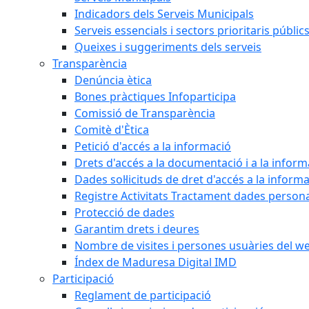
Indicadors dels Serveis Municipals
Serveis essencials i sectors prioritaris públi
Queixes i suggeriments dels serveis
Transparència
Denúncia ètica
Bones pràctiques Infoparticipa
Comissió de Transparència
Comitè d'Ètica
Petició d'accés a la informació
Drets d'accés a la documentació i a la inform
Dades sol·licituds de dret d'accés a la inform
Registre Activitats Tractament dades person
Protecció de dades
Garantim drets i deures
Nombre de visites i persones usuàries del w
Índex de Maduresa Digital IMD
Participació
Reglament de participació