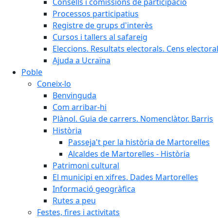
Consells i comissions de participació
Processos participatius
Registre de grups d'interès
Cursos i tallers al safareig
Eleccions. Resultats electorals. Cens elector
Ajuda a Ucraïna
Poble
Coneix-lo
Benvinguda
Com arribar-hi
Plànol. Guia de carrers. Nomenclàtor. Barris
Història
Passeja't per la història de Martorelles
Alcaldes de Martorelles - Història
Patrimoni cultural
El municipi en xifres. Dades Martorelles
Informació geogràfica
Rutes a peu
Festes, fires i activitats