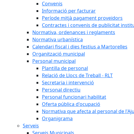
Convenis
Informació per facturar
Període mitjà pagament proveïdors
Contractes i convenis de publicitat instit
Normativa, ordenances i reglaments
Normativa urbanística
Calendari fiscal i dies festius a Martorelles
Organització municipal
Personal municipal
Plantilla de personal
Relació de Llocs de Treball - RLT
Secretaria i intervenció
Personal directiu
Personal funcionari habilitat
Oferta pública d'ocupació
Normativa que afecta al personal de l'A
Organigrama
Serveis
Serveis Municipals