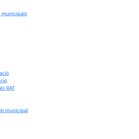
cs municipals
ació
ació
als RAT
eb municipal