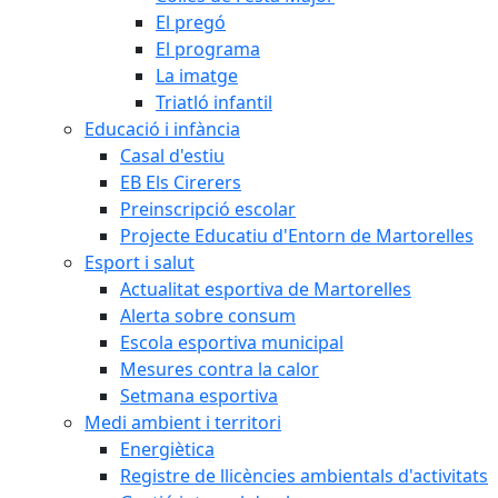
El pregó
El programa
La imatge
Triatló infantil
Educació i infància
Casal d'estiu
EB Els Cirerers
Preinscripció escolar
Projecte Educatiu d'Entorn de Martorelles
Esport i salut
Actualitat esportiva de Martorelles
Alerta sobre consum
Escola esportiva municipal
Mesures contra la calor
Setmana esportiva
Medi ambient i territori
Energiètica
Registre de llicències ambientals d'activitats