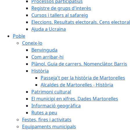
Processos participatius
Registre de grups d'interès
Cursos i tallers al safareig
Eleccions. Resultats electorals. Cens elector
Ajuda a Ucraïna
Poble
Coneix-lo
Benvinguda
Com arribar-hi
Plànol. Guia de carrers. Nomenclàtor. Barris
Història
Passeja't per la història de Martorelles
Alcaldes de Martorelles - Història
Patrimoni cultural
El municipi en xifres. Dades Martorelles
Informació geogràfica
Rutes a peu
Festes, fires i activitats
Equipaments municipals