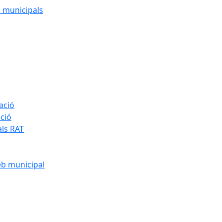
cs municipals
ació
ació
als RAT
eb municipal