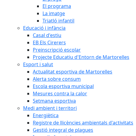
El programa
La imatge
Triatló infantil
Educació i infància
Casal d'estiu
EB Els Cirerers
Preinscripció escolar
Projecte Educatiu d'Entorn de Martorelles
Esport i salut
Actualitat esportiva de Martorelles
Alerta sobre consum
Escola esportiva municipal
Mesures contra la calor
Setmana esportiva
Medi ambient i territori
Energiètica
Registre de llicències ambientals d'activitats
Gestió integral de plagues