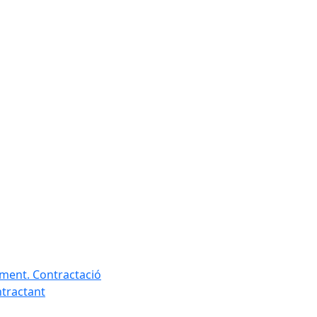
ament. Contractació
ntractant