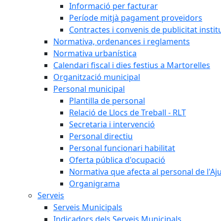
Informació per facturar
Període mitjà pagament proveïdors
Contractes i convenis de publicitat instit
Normativa, ordenances i reglaments
Normativa urbanística
Calendari fiscal i dies festius a Martorelles
Organització municipal
Personal municipal
Plantilla de personal
Relació de Llocs de Treball - RLT
Secretaria i intervenció
Personal directiu
Personal funcionari habilitat
Oferta pública d'ocupació
Normativa que afecta al personal de l'A
Organigrama
Serveis
Serveis Municipals
Indicadors dels Serveis Municipals