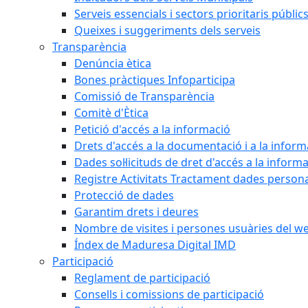
Serveis essencials i sectors prioritaris públi
Queixes i suggeriments dels serveis
Transparència
Denúncia ètica
Bones pràctiques Infoparticipa
Comissió de Transparència
Comitè d'Ètica
Petició d'accés a la informació
Drets d'accés a la documentació i a la inform
Dades sol·licituds de dret d'accés a la inform
Registre Activitats Tractament dades person
Protecció de dades
Garantim drets i deures
Nombre de visites i persones usuàries del w
Índex de Maduresa Digital IMD
Participació
Reglament de participació
Consells i comissions de participació