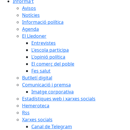
Informa't
Avisos
Notícies
Informació política
Agenda
El Lledoner
Entrevistes
L'escola participa
L'opinió política
El comerç del poble
Fes salut
Butlletí digital
Comunicació i premsa
Imatge corporativa
Estadístiques web i xarxes socials
Hemeroteca
Rss
Xarxes socials
Canal de Telegram