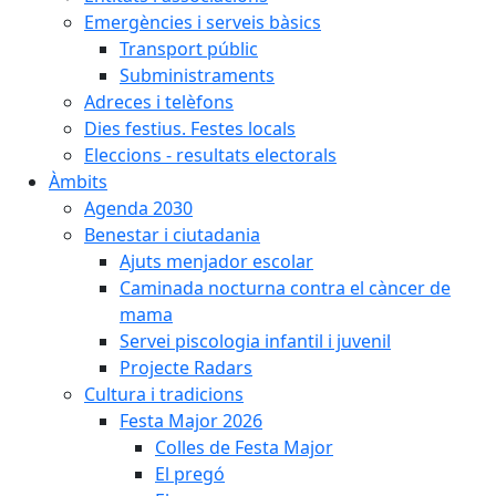
Emergències i serveis bàsics
Transport públic
Subministraments
Adreces i telèfons
Dies festius. Festes locals
Eleccions - resultats electorals
Àmbits
Agenda 2030
Benestar i ciutadania
Ajuts menjador escolar
Caminada nocturna contra el càncer de
mama
Servei piscologia infantil i juvenil
Projecte Radars
Cultura i tradicions
Festa Major 2026
Colles de Festa Major
El pregó