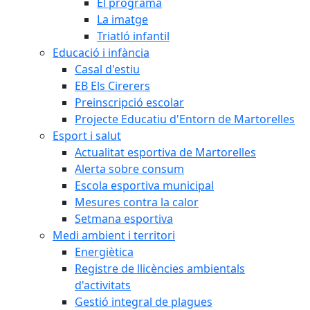
El programa
La imatge
Triatló infantil
Educació i infància
Casal d'estiu
EB Els Cirerers
Preinscripció escolar
Projecte Educatiu d'Entorn de Martorelles
Esport i salut
Actualitat esportiva de Martorelles
Alerta sobre consum
Escola esportiva municipal
Mesures contra la calor
Setmana esportiva
Medi ambient i territori
Energiètica
Registre de llicències ambientals
d'activitats
Gestió integral de plagues