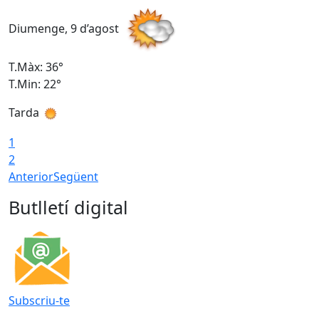
Diumenge, 9 d’agost
D
T.Màx: 36°
T
T.Min: 22°
T
Tarda
T
1
2
Anterior
Següent
Butlletí digital
Subscriu-te