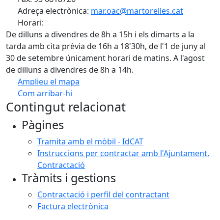
Adreça electrònica:
mar.oac@martorelles.cat
Horari:
De dilluns a divendres de 8h a 15h i els dimarts a la
tarda amb cita prèvia de 16h a 18'30h, de l'1 de juny al
30 de setembre únicament horari de matins. A l'agost
de dilluns a divendres de 8h a 14h.
Amplieu el mapa
Com arribar-hi
Leaflet
| ©
OpenStreetMap
contributors
Contingut relacionat
+
Pàgines
−
Tramita amb el mòbil - IdCAT
Instruccions per contractar amb l'Ajuntament.
Contractació
Tràmits i gestions
Contractació i perfil del contractant
Factura electrònica