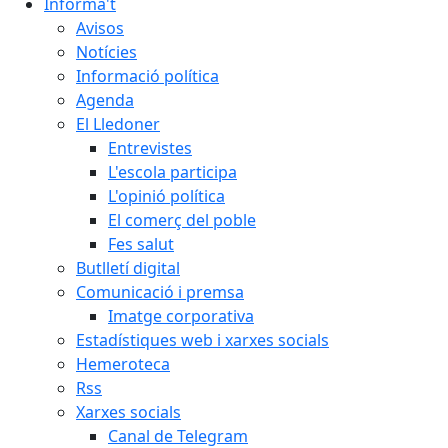
Informa't
Avisos
Notícies
Informació política
Agenda
El Lledoner
Entrevistes
L'escola participa
L'opinió política
El comerç del poble
Fes salut
Butlletí digital
Comunicació i premsa
Imatge corporativa
Estadístiques web i xarxes socials
Hemeroteca
Rss
Xarxes socials
Canal de Telegram