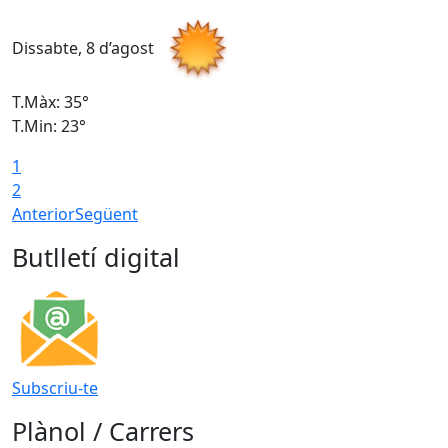
Dissabte, 8 d’agost
D
T.Màx: 35°
T
T.Min: 23°
T
1
2
Anterior
Següent
Butlletí digital
Subscriu-te
Plànol / Carrers