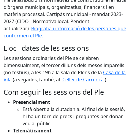
Ple té atribucions normatives de control sobre la resta
d'òrgans municipals, organitzatius, financers i en
matèria processal. Cartipàs municipal - mandat 2023-
2027
(CIDO - Normativa local. Pendent
actualitzar).
Biografia i informació de les persones que
conformen el Ple.
Lloc i dates de les sessions
Les sessions ordinàries del Ple se celebren
bimensualment, el tercer dilluns dels mesos imparells
(no festius), a les 19h a la sala de Plens de la
Casa de la
Vila
(a vegades, també, al
Celler de Carrencà
).
Com seguir les sessions del Ple
Presencialment
Està obert a la ciutadania.
Al final de la sessió,
hi ha un torn de precs i preguntes per donar
veu al públic.
Telemàticament