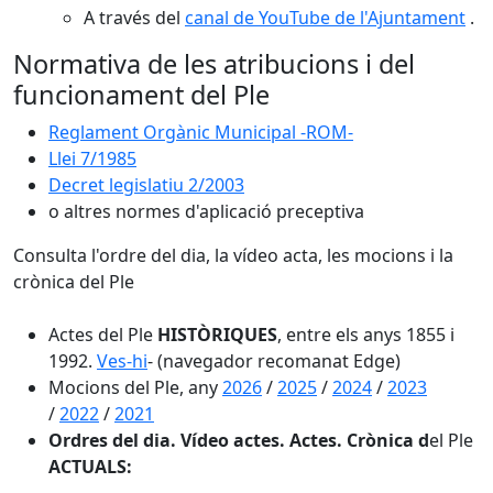
A través del
canal de YouTube de l'Ajuntament
.
Normativa de les atribucions i del
funcionament del Ple
Reglament Orgànic Municipal -ROM-
Llei 7/1985
Decret legislatiu 2/2003
o altres normes d'aplicació preceptiva
Consulta l'ordre del dia, la vídeo acta, les mocions i la
crònica del Ple
Actes del Ple
HISTÒRIQUES
, entre els anys 1855 i
1992.
Ves-hi
- (navegador recomanat Edge)
Mocions del Ple, any
2026
/
2025
/
2024
/
2023
/
2022
/
2021
Ordres del dia. Vídeo actes. Actes. Crònica d
el Ple
ACTUALS: