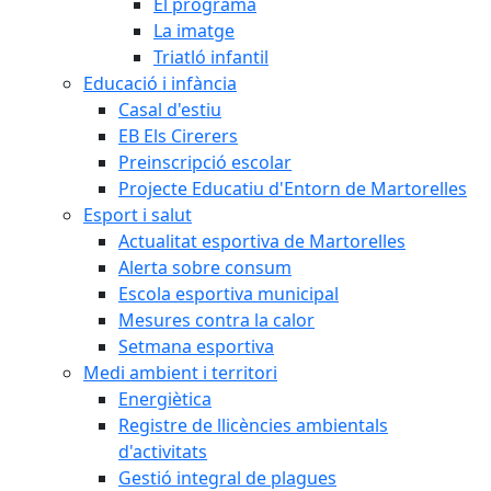
El programa
La imatge
Triatló infantil
Educació i infància
Casal d'estiu
EB Els Cirerers
Preinscripció escolar
Projecte Educatiu d'Entorn de Martorelles
Esport i salut
Actualitat esportiva de Martorelles
Alerta sobre consum
Escola esportiva municipal
Mesures contra la calor
Setmana esportiva
Medi ambient i territori
Energiètica
Registre de llicències ambientals
d'activitats
Gestió integral de plagues