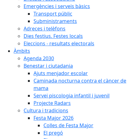
Emergències i serveis bàsics
Transport públic
Subministraments
Adreces i telèfons
Dies festius. Festes locals
Eleccions - resultats electorals
Àmbits
Agenda 2030
Benestar i ciutadania
Ajuts menjador escolar
Caminada nocturna contra el càncer de
mama
Servei piscologia infantil i juvenil
Projecte Radars
Cultura i tradicions
Festa Major 2026
Colles de Festa Major
El pregó