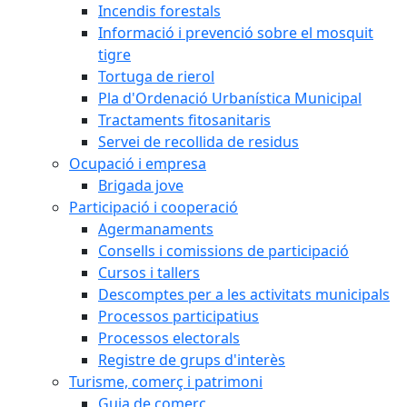
Incendis forestals
Informació i prevenció sobre el mosquit
tigre
Tortuga de rierol
Pla d'Ordenació Urbanística Municipal
Tractaments fitosanitaris
Servei de recollida de residus
Ocupació i empresa
Brigada jove
Participació i cooperació
Agermanaments
Consells i comissions de participació
Cursos i tallers
Descomptes per a les activitats municipals
Processos participatius
Processos electorals
Registre de grups d'interès
Turisme, comerç i patrimoni
Guia de comerç