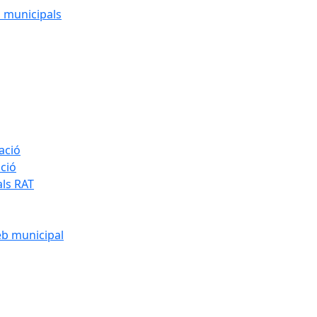
cs municipals
ació
ació
als RAT
eb municipal