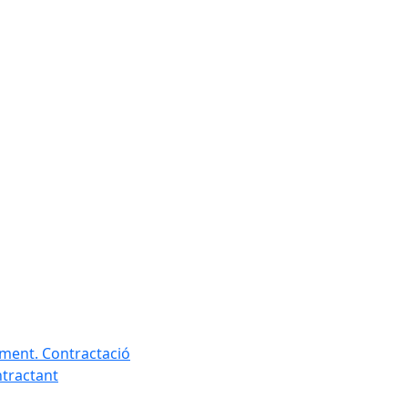
ament. Contractació
ntractant