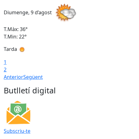
Diumenge, 9 d’agost
D
T.Màx: 36°
T
T.Min: 22°
T
Tarda
T
1
2
Anterior
Següent
Butlletí digital
Subscriu-te