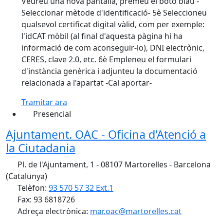
Veureu una nova pantalla, premeu el botó blau -
Seleccionar mètode d'identificació- 5è Seleccioneu
qualsevol certificat digital vàlid, com per exemple:
l'idCAT mòbil (al final d'aquesta pàgina hi ha
informació de com aconseguir-lo), DNI electrònic,
CERES, clave 2.0, etc. 6è Empleneu el formulari
d'instància genèrica i adjunteu la documentació
relacionada a l'apartat -Cal aportar-
Tramitar ara
Presencial
Ajuntament. OAC - Oficina d'Atenció a
la Ciutadania
Pl. de l'Ajuntament, 1 - 08107 Martorelles - Barcelona
(Catalunya)
Telèfon:
93 570 57 32 Ext.1
Fax: 93 6818726
Adreça electrònica:
mar.oac@martorelles.cat