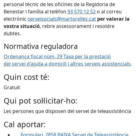
personal tècnic de les oficines de la Regidoria de
Benestar i família al telèfon
93 570 12 52
o al correu
electrònic
serveisocials@martorelles.cat
per valorar la
vostra situació
, rebre assessorament i resoldre
dubtes.
Normativa reguladora
Ordenança fiscal núm. 29 Taxa per la prestació
del servei d'ajuda a domicili i altres serveis assistencials
.
Quin cost té:
Gratuït
Qui pot sol·licitar-ho:
Les persones que disposen del servei de teleassistència
Cal aportar:
Formulari_2858 BAIXA Servei de Teleassistència