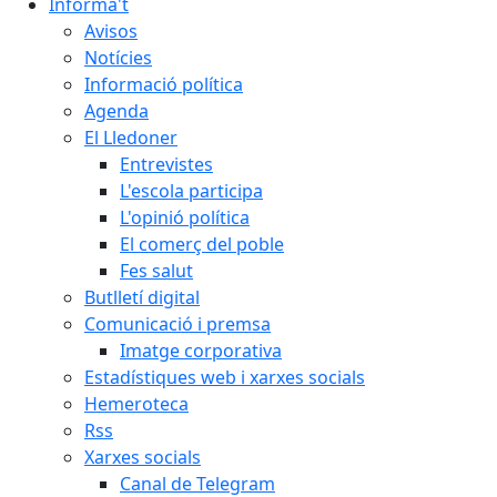
Informa't
Avisos
Notícies
Informació política
Agenda
El Lledoner
Entrevistes
L'escola participa
L'opinió política
El comerç del poble
Fes salut
Butlletí digital
Comunicació i premsa
Imatge corporativa
Estadístiques web i xarxes socials
Hemeroteca
Rss
Xarxes socials
Canal de Telegram