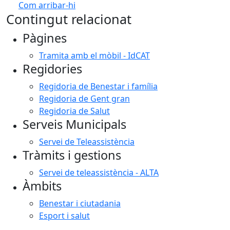
Com arribar-hi
Leaflet
| ©
OpenStreetMap
contributors
Contingut relacionat
+
Pàgines
−
Tramita amb el mòbil - IdCAT
Regidories
Regidoria de Benestar i família
Regidoria de Gent gran
Regidoria de Salut
Serveis Municipals
Servei de Teleassistència
Tràmits i gestions
Servei de teleassistència - ALTA
Àmbits
Benestar i ciutadania
Esport i salut