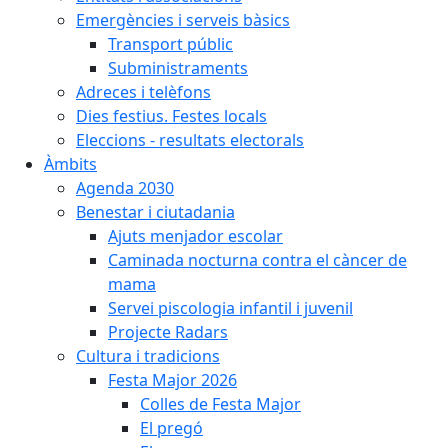
Emergències i serveis bàsics
Transport públic
Subministraments
Adreces i telèfons
Dies festius. Festes locals
Eleccions - resultats electorals
Àmbits
Agenda 2030
Benestar i ciutadania
Ajuts menjador escolar
Caminada nocturna contra el càncer de
mama
Servei piscologia infantil i juvenil
Projecte Radars
Cultura i tradicions
Festa Major 2026
Colles de Festa Major
El pregó