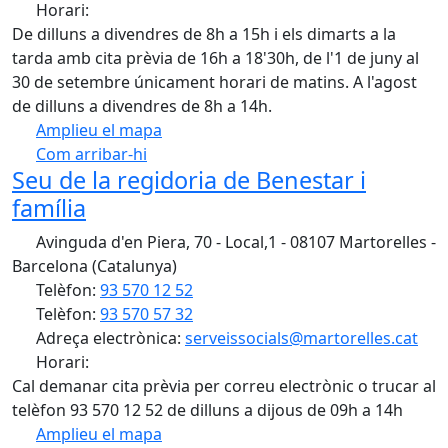
Horari:
De dilluns a divendres de 8h a 15h i els dimarts a la
tarda amb cita prèvia de 16h a 18'30h, de l'1 de juny al
30 de setembre únicament horari de matins. A l'agost
de dilluns a divendres de 8h a 14h.
Amplieu el mapa
Com arribar-hi
Leaflet
| ©
OpenStreetMap
contributors
Seu de la regidoria de Benestar i
+
família
−
Avinguda d'en Piera, 70 - Local,1 - 08107 Martorelles -
Barcelona (Catalunya)
Telèfon:
93 570 12 52
Telèfon:
93 570 57 32
Adreça electrònica:
serveissocials@martorelles.cat
Horari:
Cal demanar cita prèvia per correu electrònic o trucar al
telèfon 93 570 12 52 de dilluns a dijous de 09h a 14h
Amplieu el mapa