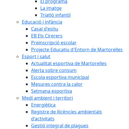
El programa
La imatge
Triatló infantil
Educació i infància
Casal d'estiu
EB Els Cirerers
Preinscripció escolar
Projecte Educatiu d'Entorn de Martorelles
Esport i salut
Actualitat esportiva de Martorelles
Alerta sobre consum
Escola esportiva municipal
Mesures contra la calor
Setmana esportiva
Medi ambient i territori
Energiètica
Registre de llicències ambientals
d'activitats
Gestió integral de plagues